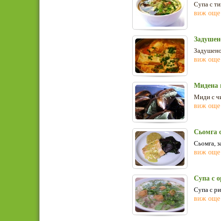
Супа с ти
виж още
Задушен
Задушено 
виж още
Мидена 
Миди с чи
виж още
Сьомга 
С
ьомга, з
виж още
Супа с 
Супа с ри
виж още