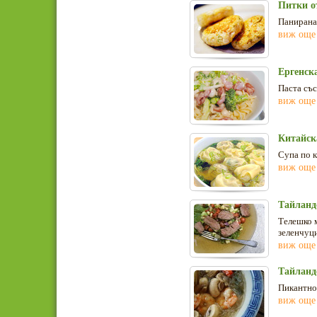
Питки о
Панирана 
виж още
Ергенск
Паста със
виж още
Китайска
Супа по к
виж още
Тайланд
Телешко 
зеленчуци
виж още
Тайланд
Пикантно-
виж още