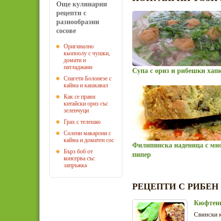
Още кулинарни
рецепти с
разнообразни
сосове
Оригинално
кьопоолу с чушки,
домати и
патладжани
Супа с ориз и рибешки хап
Спагети Болонезе с
кайма и кашкавал
Как се прави
китайски ориз със
зеленчуци
Грах с телешко
Солени макарони с
кайма и доматен сос
Филипинска наденица с мн
Бърз боб от
пипер
консерва със
запръжка
РЕЦЕПТИ С РИБЕН
Кюфтенц
Свински к