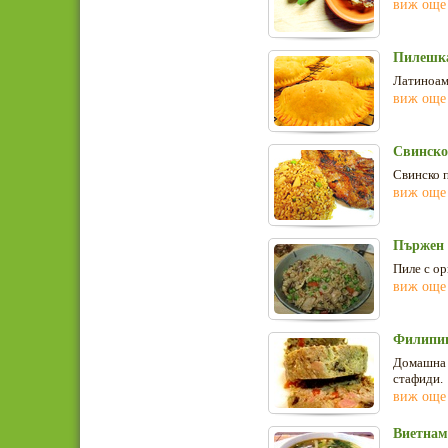
виж още
Пилешка
Латиноам
виж още
Свинско
Свинско п
виж още
Пържен 
Пиле с ор
виж още
Филипин
Домашна 
стафиди.
виж още
Виетнам