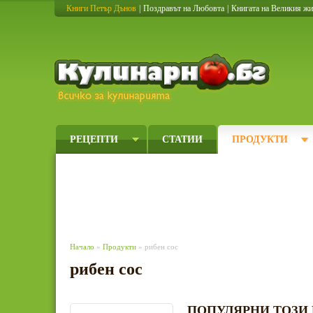
Книги Петър Дънов
|
Поздравът на Любовта
|
Книгата на Великия ж
Кулинарно
РЕЦЕПТИ
СТАТИИ
ПРОДУКТИ
Начало
»
Продукти
» рибен сос
рибен сос
ПОПУЛЯРНИ ТОЗИ