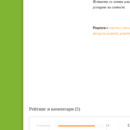
Ястието се готви изк
усещане за ситост.
Рецепти с
спагети с месо
авторски рецепти
,
рецепт
Рейтинг и коментари
(5)
С
5 отлична
13