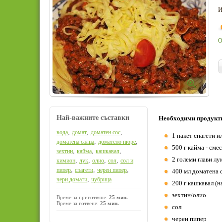
И
О
Най-важните съставки
Необходими продукт
,
,
,
вода
домат
доматен сос
1 пакет спагети и
,
,
доматена салца
доматено пюре
500 г кайма - смес
,
,
,
зехтин
кайма
кашкавал
2 големи глави лу
,
,
,
,
кимион
лук
олио
сол
сол и
,
,
,
пипер
спагети
черен пипер
400 мл доматена 
,
чери домати
чубрица
200 г кашкавал (н
зехтин/олио
Време за приготвяне:
25 мин.
Време за готвене:
25 мин.
сол
черен пипер