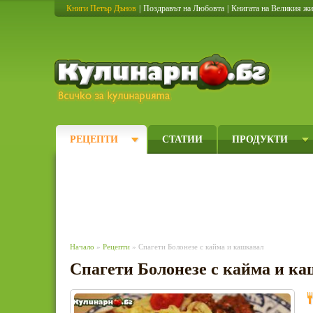
Книги Петър Дънов
|
Поздравът на Любовта
|
Книгата на Великия ж
Кулинарно
РЕЦЕПТИ
СТАТИИ
ПРОДУКТИ
Начало
»
Рецепти
» Спагети Болонезе с кайма и кашкавал
Спагети Болонезе с кайма и к