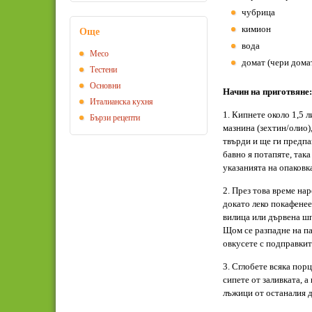
чубрица
кимион
Още
вода
Месо
домат (чери домат
Тестени
Основни
Начин на приготвяне:
Италианска кухня
1. Кипнете около 1,5 л
Бързи рецепти
мазнина (зехтин/олио)
твърди и ще ги предпа
бавно я потапяте, така
указанията на опаковк
2. През това време на
докато леко покафенее
вилица или дървена шп
Щом се разпадне на п
овкусете с подправкит
3. Сглобете всяка порц
сипете от заливката, а
лъжици от останалия д