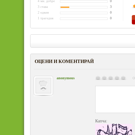
4 мн. добре
0
3 става
3
2 едвам
0
1 трагедия
0
ОЦЕНИ И КОМЕНТИРАЙ
anonymous
О
Капча: