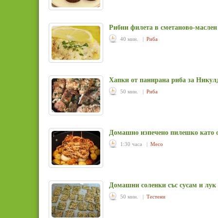
Рибни филета в сметаново-маслен 
40 мин. |
Риба
Хапки от панирана риба за Никул
50 мин. |
Риба
Домашно изпечено пилешко като 
1:30 часа |
Месо
Домашни соленки със сусам и лук
50 мин. |
Тестени