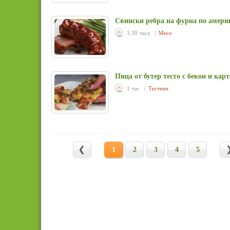
Свински ребра на фурна по амери
1:30 часа |
Месо
Пица от бутер тесто с бекон и кар
1 час |
Тестени
1
2
3
4
5