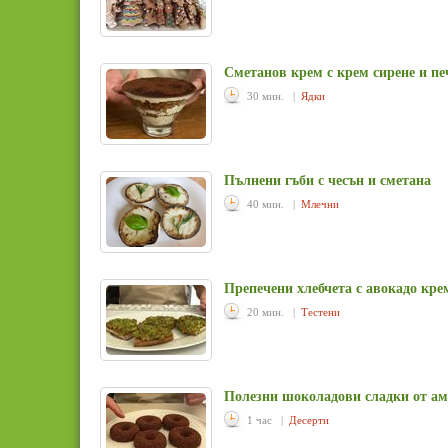
Сметанов крем с крем сирене и пе
30 мин. |
Ядки
Пълнени гъби с чесън и сметана
40 мин. |
Млечни
Препечени хлебчета с авокадо кре
20 мин. |
Тестени
Полезни шоколадови сладки от а
1 час |
Десерти