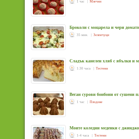
1 час |
Млечни
Броколи с моцарела и чери домат
35 мин. |
Зеленчуци
Сладък канелен хляб с ябълки и м
1:30 часа |
Тестени
Веган сурови бонбони от сушени п
1 час |
Плодове
Моите коледни меденки с джиндж
1-4 часа |
Тестени