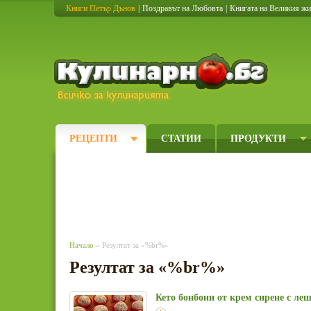
Книги Петър Дънов
|
Поздравът на Любовта
|
Книгата на Великия ж
Кулинарно
РЕЦЕПТИ
СТАТИИ
ПРОДУКТИ
Начало
» Резултат за «%br%»
Резултат за «%br%»
Кето бонбони от крем сирене с ле