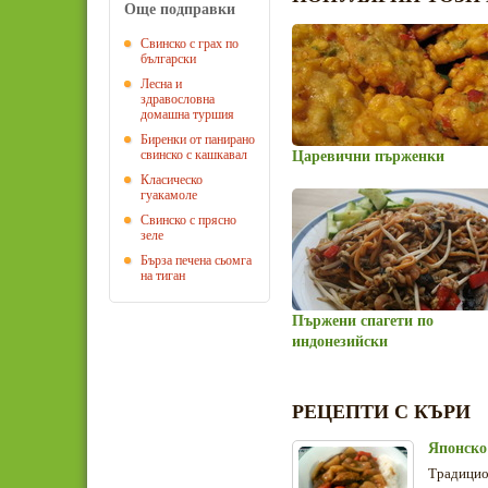
Още подправки
Свинско с грах по
български
Лесна и
здравословна
домашна туршия
Биренки от панирано
свинско с кашкавал
Царевични пърженки
Класическо
гуакамоле
Свинско с прясно
зеле
Бърза печена сьомга
на тиган
Пържени спагети по
индонезийски
РЕЦЕПТИ С КЪРИ
Японско
Традицион