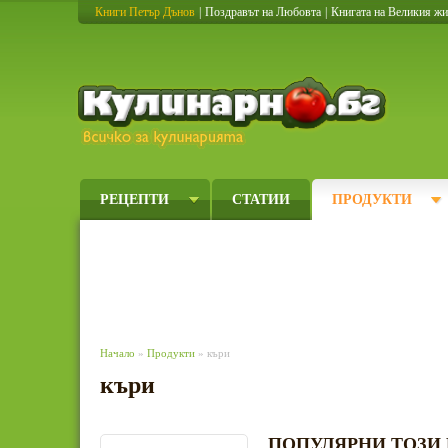
Книги Петър Дънов
|
Поздравът на Любовта
|
Книгата на Великия ж
Кулинарно
РЕЦЕПТИ
СТАТИИ
ПРОДУКТИ
Начало
»
Продукти
» къри
къри
ПОПУЛЯРНИ ТОЗИ