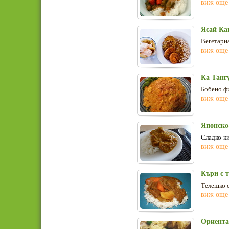
виж още
Ясай Ка
Вегетариа
виж още
Ка Тангу
Бобено фи
виж още
Японско
Сладко-ки
виж още
Къри с 
Телешко с
виж още
Ориента