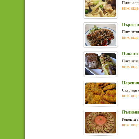
Пиле и сп
виж още
Пържени
Пикантни 
виж още
Пикантн
Пикантна 
виж още
Царевич
Скариди 
виж още
Пълнена
Рецепта з
виж още