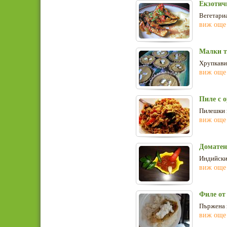
Екзотич
Вегетариа
виж още
Малки т
Хрупкави 
виж още
Пиле с 
Пилешки г
виж още
Доматен
Индийски
виж още
Филе от 
Пържена к
виж още