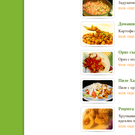
Задушени 
виж още
Домашни
Картофи с
виж още
Ориз със
Ориз с по
виж още
Пиле Ха
Пиле с ор
виж още
Рецепта
Хрупкави,
идеално п
виж още