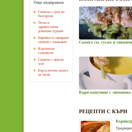
Още подправки
Свинско с грах по
български
Лесна и
здравословна
домашна туршия
Биренки от панирано
свинско с кашкавал
Сьомга със сусам и тиквич
Класическо
гуакамоле
Свинско с прясно
зеле
Бърза печена сьомга
на тиган
Къри капучино с лимонова 
РЕЦЕПТИ С КЪРИ
Къривур
Традицион