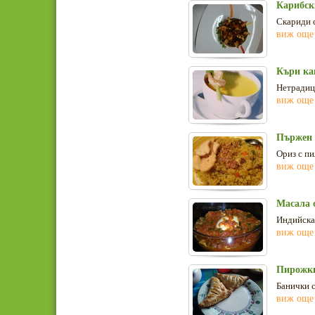
Карибск
Скариди с
виж още
Къри ка
Нетрадиц
виж още
Пържен 
Ориз с пи
виж още
Масала 
Индийска 
виж още
Пирожки
Банички с
виж още