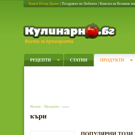
Книги Петър Дънов
|
Поздравът на Любовта
|
Книгата на Великия ж
Кулинарно
РЕЦЕПТИ
СТАТИИ
ПРОДУКТИ
Начало
»
Продукти
» къри
къри
ПОПУЛЯРНИ ТОЗИ