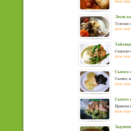
виж още
Лесен к
Телешко с
виж още
Тайланд
Скариди с
виж още
Сьомга 
С
ьомга, з
виж още
Сьомга 
П
риятна 
виж още
Задушен