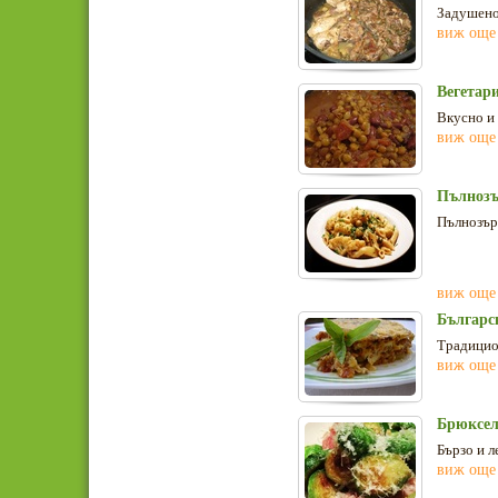
Задушено
виж още
Вегетар
Вкусно и 
виж още
Пълнозъ
Пълнозърн
виж още
Българс
Традицио
виж още
Брюкселс
Бързо и л
виж още