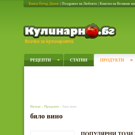
Книги Петър Дънов
|
Поздравът на Любовта
|
Книгата на Великия ж
Кулинарно
РЕЦЕПТИ
СТАТИИ
ПРОДУКТИ
Начало
»
Продукти
» бяло вино
бяло вино
ПОПУЛЯРНИ ТОЗИ