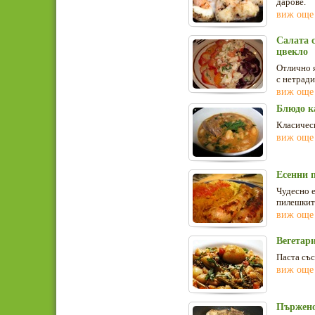
дарове.
виж още
Салата с
цвекло
Отлично я
с нетради
виж още
Блюдо к
Класическ
виж още
Есенни 
Чудесно 
пилешкит
виж още
Вегетар
Паста със
виж още
Пържено