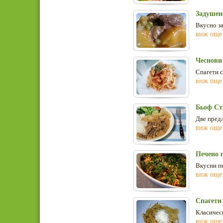
Задушен
Вкусно
з
виж още
Чеснови 
Спагети с
виж още
Бьоф Ст
Две предл
виж още
Печено 
Вкусни п
виж още
Спагети
Класическ
виж още