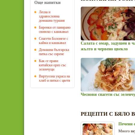
Още напитки
Лесна и
здравословна
домашна туршия
Биренки от панирано
свинско с кашкавал
Спагети Болонезе с
кайма и кашкавал
Салата с омар, задушен в ча
жълто и червено цвекло
Домашна българска
питка със сирене
Как се прави
китайски ориз със
зеленчуци
Виртуозна украса на
хляб и питки с цветя
Чеснови спагети със зеленч
РЕЦЕПТИ С БЯЛО 
Печени 
Много вк