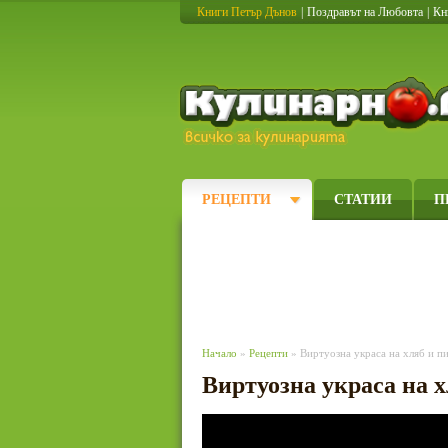
Книги Петър Дънов
|
Поздравът на Любовта
|
Кн
РЕЦЕПТИ
СТАТИИ
П
Начало
»
Рецепти
» Виртуозна украса на хляб и пи
Виртуозна украса на х