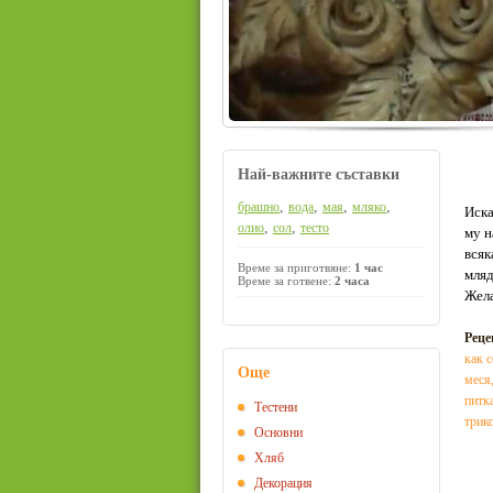
Най-важните съставки
,
,
,
,
брашно
вода
мая
мляко
Иска
,
,
олио
сол
тесто
му н
всяк
Време за приготвяне:
1 час
мляд
Време за готвене:
2 часа
Жела
Реце
как 
Още
меся
питк
Тестени
трик
Основни
Хляб
Декорация