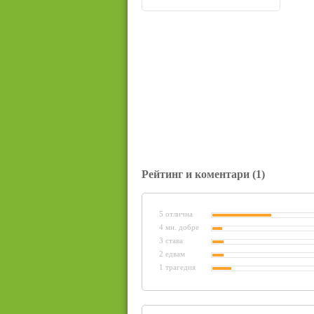
Рейтинг и коментари
(1)
5 отлична
4 мн. добре
3 става
2 едвам
1 трагедия