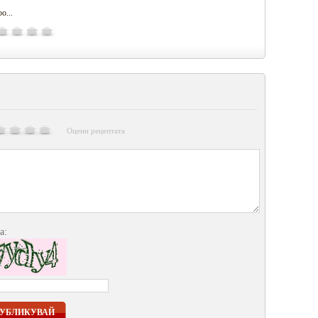
o...
Оцени рецептата
а:
УБЛИКУВАЙ