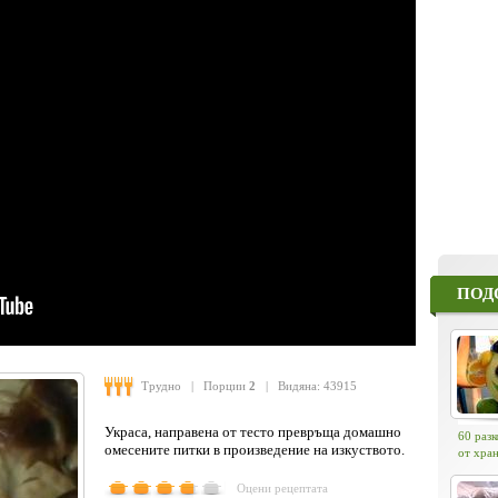
ПОД
Трудно
| Порции
2
| Видяна: 43915
Украса, направена от тесто превръща домашно
60 раз
омесените питки в произведение на изкуството.
от хра
Оцени рецептата