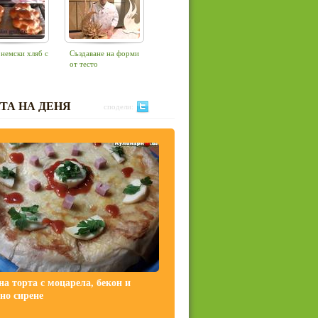
 немски хляб с
Създаване на форми
от тесто
ТА НА ДЕНЯ
сподели:
на торта с моцарела, бекон и
но сирене