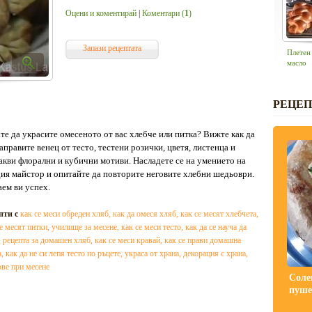
Оцени и коментирай
|
Коментари (
1
)
Запази рецептата
Плетен
масло
РЕЦЕП
те да украсите омесеното от вас хлебче или питка? Вижте как да
аправите венец от тесто, тестени розички, цветя, листенца и
акви флорални и кубични мотиви. Насладете се на умението на
ия майстор и опитайте да повторите неговите хлебни шедьоври.
ем ви успех.
пти с
как се меси обреден хляб
,
как да омеся хляб
,
как се месят хлебчета
,
се месят питки
,
училище за месене
,
как се меси тесто
,
как да се науча да
,
рецепта за домашен хляб
,
как се меси кравай
,
как се прави домашна
а
,
как да не си лепя тесто по ръцете
,
украса от храна
,
декорация с храна
,
ове при месене
Соле
пуше