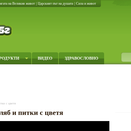
игата на Великия живот
|
Царският път на душата
|
Сила и живот
Кулинарно.бг
РОДУКТИ
ВИДЕО
ЗДРАВОСЛОВНО
тки с цветя
ляб и питки с цветя