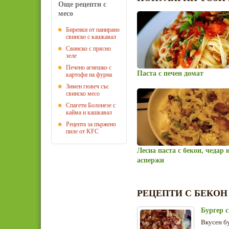
Още рецепти с
месо
Биренки от панирано
свинско с кашкавал
Свинско с прясно
зеле
Печено агнешко с
Паста с печен домат
картофи на фурна
Зимен гювеч със
свинско месо
Спагети Болонезе с
кайма и кашкавал
Рецепта за пържено
пиле от KFC
Лесна паста с бекон, чедар 
аспержи
РЕЦЕПТИ С БЕКОН
Бургер с
Вкусен бу