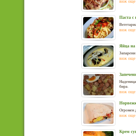
виж още
Паста с 
Вегетариа
виж още
Яйца на
Запарени 
виж още
Запечен
Наденица 
бира.
виж още
Норвежк
Огромен 
виж още
Крем су