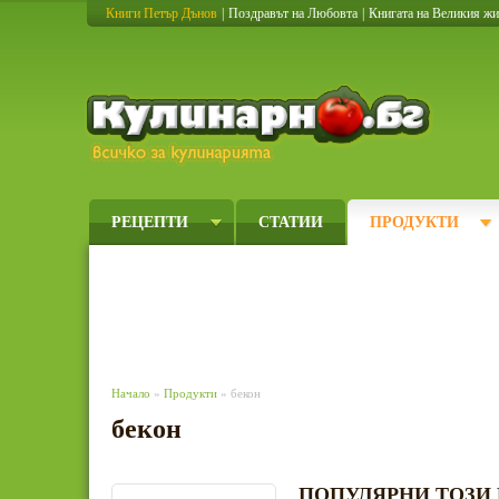
Книги Петър Дънов
|
Поздравът на Любовта
|
Книгата на Великия ж
Кулинарно
РЕЦЕПТИ
СТАТИИ
ПРОДУКТИ
Начало
»
Продукти
» бекон
бекон
ПОПУЛЯРНИ ТОЗИ