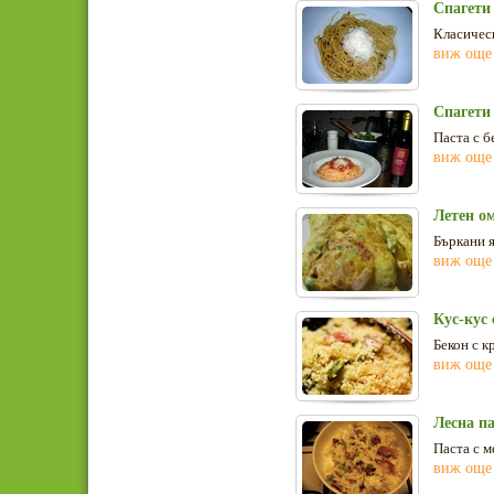
Спагети
Класическ
виж още
Спагети
Паста с б
виж още
Летен ом
Бъркани я
виж още
Кус-кус
Бекон с к
виж още
Лесна па
Паста с м
виж още