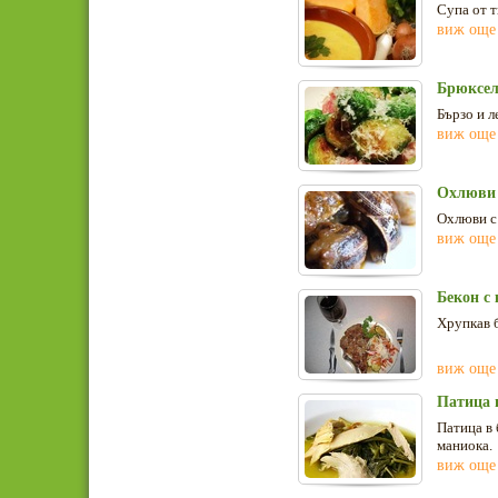
Супа от т
виж още
Брюкселс
Бързо и л
виж още
Охлюви 
Охлюви с 
виж още
Бекон с
Хрупкав б
виж още
Патица 
Патица в 
маниока.
виж още