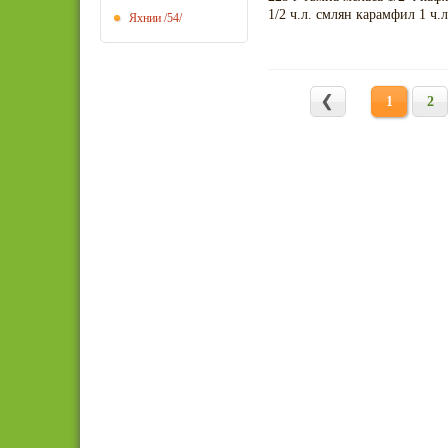
1/2 ч.л. смлян карамфил 1 ч.
Яхнии
/54/
1
2