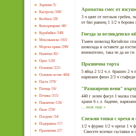
Зърнени
/5/
Ароматна смес от изсуше
Касероли
/100/
3 ч цвят от петльов гребен, ч
Колбаси
/28/
от бял равнец 1 1/2 ч борови
Консервиране
/40/
Курабийки
/348/
Гнезда за великденско я
Мексиканско
/163/
Тъмен шоколад Китайски сп
Морска храна
/290/
шоколада и оставете да изсти
внимателно, така че да не ги 
Напитки
/81/
Ориз
/120/
Празнична торта
Основни
/221/
5 яйца 2 1/2 ч.л. брашно 2 ч 
Основно ястие
/404/
нарязани фино 2/3 ч стафиди 
Паста
/379/
"Разширени вени" върху
Патица
/16/
Печива
/315/
440 г зелен фасул 1 малка гл
храни 6 с.л. бадеми, наряза
Пикантни
/126/
...
виж още »
Пиле
/259/
Плодове
/54/
Снежни топки с орехи и
Подправки
/17/
1/2 ч фурми 1/2 ч орехи 1 ч ф
Празнични
/27/
Смесете всички съставки и о