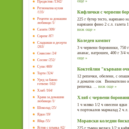
още »
Предястия
/1342/
Регионална кухня
Кифлички с червени бо
/135/
Рецепти за домашни
225 г бутер тесто, нарязано 
любимци
/1/
нарязани фино 2 с.л. галета 1 
Салати
/309/
виж още »
Сирене
/87/
Коледен компот
Сладкиши и десерти
/263/
3 ч червени боровинки, 750 г
ананас, натрошен, 400 г 3/4 
Снаксове
/24/
още »
Сосове
/252/
Супи
/469/
Коктейлни "кървави очи
Торти
/324/
12 репички, обелени, с опаш
Уред за бавно
л доматен сок Внимателно из
готвене
/102/
репичка. ...
виж още »
Хляб
/164/
Храна за домашни
Хляб с червени боровин
любимци
/1/
1 ч мляко 1/2 ч овесени ядки 
Шоколад
/25/
ч портокалов мармалад 2 ч.л.
Ядки
/19/
Моравски коледни биск
Яйца
/55/
Ястия с плънка
/42/
225 г тъмна меласа 1/2 ч кафя