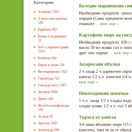
Категории
Коледно мариновано св
Агнешко
/103/
Необходими продукти: свинск
порция (Сами преценете коли
Алкохолни напитки
/28/
очаквате ...
виж още »
Барбекю
/82/
Картофено пюре на гнезд
Билки и подправки
/2/
Необходими продукти: 650 г 
Боб и зърнени храни
масло 50 мл мляко сол и пип
/316/
друг тип сирене ...
виж още 
Бонбони
/66/
Захаросани ябълки
Бързо и лесно
/24/
2 ч захар 2 ч царевичен сироп
Вегетариански
/162/
канела 1/2 ч.л. ванилия 1/4 ч
Гарнитура
/55/
виж още »
Говеждо месо
/347/
Десерти
/949/
Новогодишни мекички
Дивеч
/44/
1 ч.л. захар 1/2 ч хладка вод
Желета и конфитюри
хладко мляко 1/2 ч.л. сол 3 
/26/
За деца
/8/
Украса от канела
Закуска
/242/
3/4 чаша ябълково пюре 115 
канелата, така че да се образу
Зеленчуци
/90/