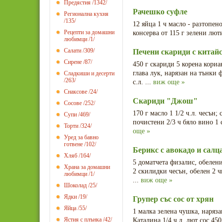
Предястия
/1342/
Рачешко суфле
Регионална кухня
/135/
12 яйца 1 ч масло - разтопен
Рецепти за домашни
консерва от 115 г зелени лют
любимци
/1/
Салати
/309/
Печени скариди с китайс
Сирене
/87/
450 г скариди 5 корена кориа
глава лук, нарязан на тънки
Сладкиши и десерти
/263/
с.л. ...
виж още »
Снаксове
/24/
Скариди "Джош"
Сосове
/252/
170 г масло 1 1/2 ч.л. чесън
Супи
/469/
почистени 2/3 ч бяло вино 1 с
Торти
/324/
още »
Уред за бавно
готвене
/102/
Берикс с авокадо и салц
Хляб
/164/
5 доматчета физалис, обелени
Храна за домашни
2 скилидки чесън, обелен 2 
любимци
/1/
...
виж още »
Шоколад
/25/
Ядки
/19/
Групер със сос от хрян
Яйца
/55/
1 малка зелена чушка, наряза
Ястия с плънка
/42/
Каталина 1/4 ч.л. лют сос 450