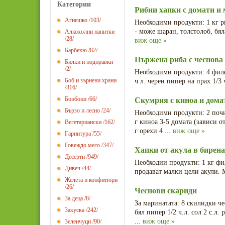
Категории
Рибни хапки с домати и 
Агнешко
/103/
Необходими продукти: 1 кг р
- може шаран, толстолоб, бяла
Алкохолни напитки
/28/
виж още »
Барбекю
/82/
Пържена риба с чеснова
Билки и подправки
/2/
Необходими продукти: 4 филет
Боб и зърнени храни
ч.л. черен пипер на прах 1/3
/316/
Бонбони
/66/
Скумрия с киноа и дома
Бързо и лесно
/24/
Необходими продукти: 2 почи
г киноа 3-5 домата (зависи о
Вегетариански
/162/
г орехи 4 ...
виж още »
Гарнитура
/55/
Говеждо месо
/347/
Хапки от акула в бирен
Десерти
/949/
Необходии продукти: 1 кг фил
Дивеч
/44/
продават малки цели акули. М
Желета и конфитюри
/26/
Чеснови скариди
За деца
/8/
За маринатата: 8 скилидки че
Закуска
/242/
бял пипер 1/2 ч.л. сол 2 с.л. 
...
виж още »
Зеленчуци
/90/