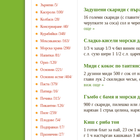
Зърнени
/5/
Задушени скариди с пър
Касероли
/100/
16 големи скариди (с главите
Колбаси
/28/
черупките за соса) сол и чере
Консервиране
/40/
още »
Курабийки
/348/
Сладко-кисели морски д
Мексиканско
/163/
Морска храна
/290/
1/3 ч захар 1/3 ч бял винен о
с.л. сухо шери 1 1/2 с.л. цар
Напитки
/81/
Ориз
/120/
Миди с кокос по таитян
Основни
/221/
2 дузини миди 500 г сок от н
Основно ястие
/404/
глави лук 2 скилидки чесън, 
Паста
/379/
виж още »
Патица
/16/
Гъмбо с бамя и морски 
Печива
/315/
900 г скариди, пилешко или л
Пикантни
/126/
нарязан 1 стрък целина, наряз
Пиле
/259/
Плодове
/54/
Киш с риба тон
Подправки
/17/
1 готов блат за пай, 23 см 1 
Празнични
/27/
г 1 ч настърган кашкавал 3 яй