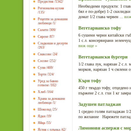
Предястия
/1342/
Необходими продукти: 1 глав
Регионална кухня
бял е по-добре) 1-2 скилидки
/135/
домат 1/2 глава червен ...
виж
Рецепти за домашни
любимци
/1/
Вегетарианско тофу
Салати
/309/
6 сушени черни китайски гъби
Сирене
/87/
1 с.л. консервирани зеленчуци
Сладкиши и десерти
виж още »
/263/
Снаксове
/24/
Вегетариански бургери
Сосове
/252/
1/2 глава лук, нарязан 2 с.л.
Супи
/469/
морков, нарязан 1 ч смлени ор
Торти
/324/
Къри тофу
Уред за бавно
готвене
/102/
450 г твърдо тофу, отцедено и
Хляб
/164/
пържене 2 с.л. гхи 1 кг замра
Храна за домашни
любимци
/1/
Задушен патладжан
Шоколад
/25/
1 средно голям патладжан 1/2 
Ядки
/19/
по желание Нарежете патладж
Яйца
/55/
Лимонови аспержи с мо
Ястия с плънка
/42/