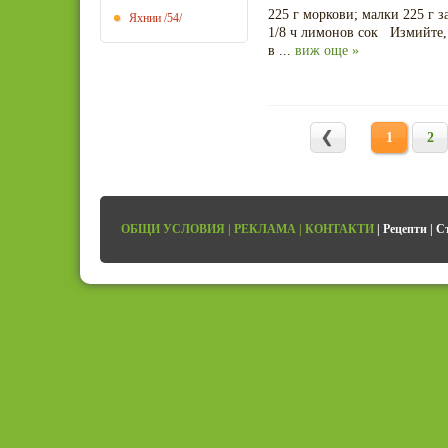
225 г моркови; малки 225 г 
Яхнии
/54/
1/8 ч лимонов сок Измийте, 
в ...
виж още »
1
2
ОБЩИ УСЛОВИЯ
|
РЕКЛАМА
|
КОНТАКТИ
|
Рецепти
|
С