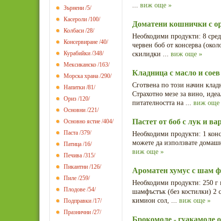
...
виж още »
Зърнени
/5/
Касероли
/100/
Доматени кошнички с ор
Колбаси
/28/
Необходими продукти: 8 сред
Консервиране
/40/
червен боб от консерва (окол
Курабийки
/348/
скилидки ...
виж още »
Мексиканско
/163/
Кладница с масло и соев
Морска храна
/290/
Сготвена по този начин клад
Напитки
/81/
Страхотно мезе за вино, иде
Ориз
/120/
питателността на ...
виж още
Основни
/221/
Пастет от боб с лук и ва
Основно ястие
/404/
Паста
/379/
Необходими продукти: 1 конс
можете да използвате домашно
Патица
/16/
виж още »
Печива
/315/
Пикантни
/126/
Ароматен хумус с шам 
Пиле
/259/
Необходими продукти: 250 г н
Плодове
/54/
шамфъстък (без костилки) 2 с
кимион сол, ...
виж още »
Подправки
/17/
Празнични
/27/
Брокомоле - гуакамоле 