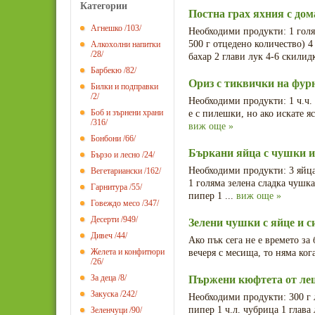
Категории
Постна грах яхния с дом
Агнешко
/103/
Необходими продукти: 1 голя
500 г отцедено количество) 4
Алкохолни напитки
/28/
бахар 2 глави лук 4-6 скилидк
Барбекю
/82/
Ориз с тиквички на фур
Билки и подправки
/2/
Необходими продукти: 1 ч.ч. 
Боб и зърнени храни
е с пилешки, но ако искате яс
/316/
виж още »
Бонбони
/66/
Бъркани яйца с чушки и
Бързо и лесно
/24/
Необходими продукти: 3 яйца 
Вегетариански
/162/
1 голяма зелена сладка чушка
Гарнитура
/55/
пипер 1 ...
виж още »
Говеждо месо
/347/
Десерти
/949/
Зелени чушки с яйце и с
Дивеч
/44/
Ако пък сега не е времето з
Желета и конфитюри
вечеря с месища, то няма кога
/26/
За деца
/8/
Пържени кюфтета от ле
Закуска
/242/
Необходими продукти: 300 г л
пипер 1 ч.л. чубрица 1 глава 
Зеленчуци
/90/