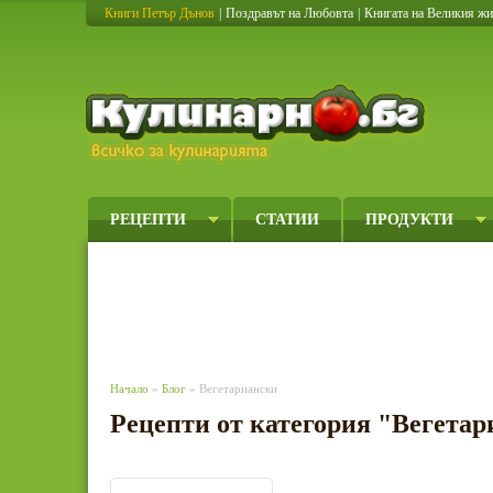
Книги Петър Дънов
|
Поздравът на Любовта
|
Книгата на Великия ж
Кулинарно
РЕЦЕПТИ
СТАТИИ
ПРОДУКТИ
Начало
»
Блог
» Вегетариански
Рецепти от категория "Вегета