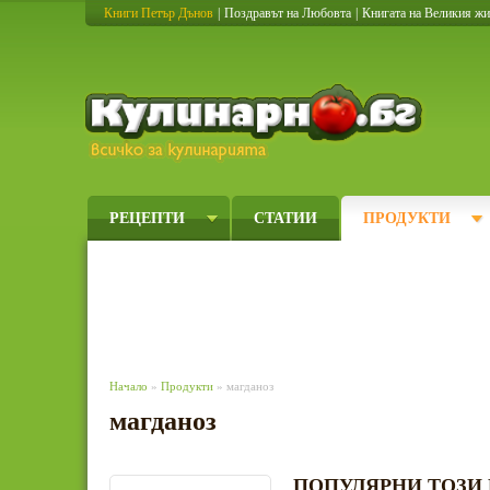
Книги Петър Дънов
|
Поздравът на Любовта
|
Книгата на Великия ж
Кулинарно
РЕЦЕПТИ
СТАТИИ
ПРОДУКТИ
Начало
»
Продукти
» магданоз
магданоз
ПОПУЛЯРНИ ТОЗИ