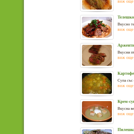
виж още
Телешко 
Вкусно те
виж още
Арженти
Вкусни п
виж още
Картофе
Супа със 
виж още
Крем-су
Вкусна ве
виж още
Пилешк