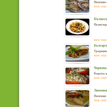
Пилешко н
виж още
Пълнозъ
Пълнозърн
виж още
Българс
Традицио
виж още
Червена
Рецепта з
виж още
Лимонов
Пилешки 
виж още