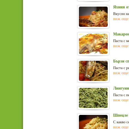
Яхния от
Вкусно ки
виж още
Макарон
Паста с м
виж още
Бързи сп
Паста с р
виж още
Лингуин
Паста с п
виж още
Шпецле 
С какво с
виж още