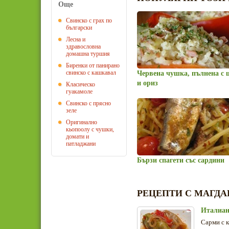
Още
Свинско с грах по
български
Лесна и
здравословна
домашна туршия
Биренки от панирано
свинско с кашкавал
Червена чушка, пълнена с 
и ориз
Класическо
гуакамоле
Свинско с прясно
зеле
Оригинално
кьопоолу с чушки,
домати и
патладжани
Бързи спагети със сардини
РЕЦЕПТИ С МАГДА
Италиан
Сарми с к