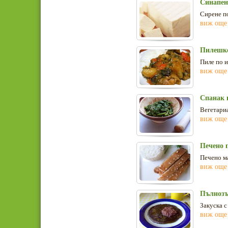
Синапен
Сирене по
виж още
Пилешко
Пиле по и
виж още
Спанак 
Вегетариа
виж още
Печено 
Печено м
виж още
Пълнозъ
Закуска с
виж още