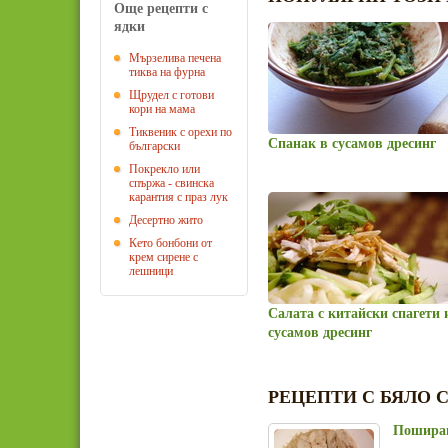
Още рецепти с
ядки
Мързелива печена
тиква на фурна
Щрудел с готови
кори на мама
Тиквеник с орехи по
Спанак в сусамов дресинг
български
Покрекло или
спържа - свинска
карантия с праз лук
Десертно жито
Кето бонбони от
крем сирене с
лешници
Салата с китайски спагети 
сусамов дресинг
РЕЦЕПТИ С БЯЛО 
Поширан