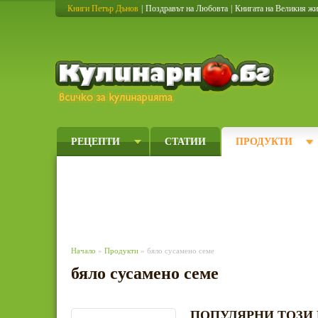
Книги Петър Дънов
|
Поздравът на Любовта
|
Книгата на Великия ж
Кулинарно
РЕЦЕПТИ
СТАТИИ
ПРОДУКТИ
Начало
»
Продукти
» бяло сусамено семе
бяло сусамено семе
ПОПУЛЯРНИ ТОЗИ