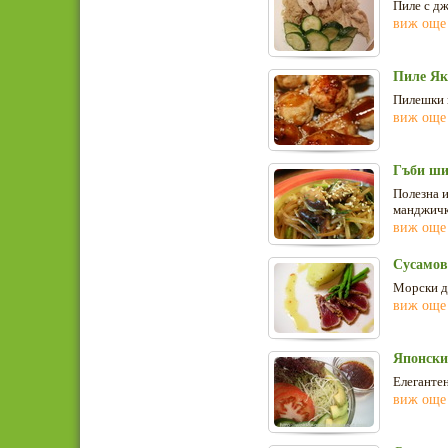
Пиле с дж
виж още
Пиле Як
Пилешки 
виж още
Гъби ший
Полезна и
манджичк
виж още
Сусамов
Морски де
виж още
Японски
Елегантен
виж още