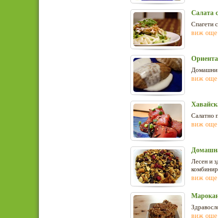
Салата с
Спагети с
виж още
Ориента
Домашни 
виж още
Хавайска
Салатно п
виж още
Домашна
Лесен и з
комбинир
виж още
Марокан
Здравосло
виж още