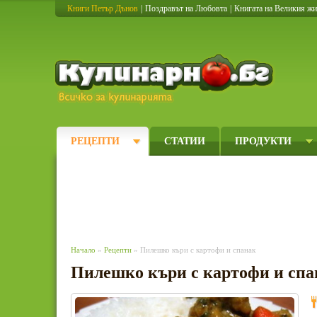
Книги Петър Дънов
|
Поздравът на Любовта
|
Книгата на Великия ж
Кулинарно
РЕЦЕПТИ
СТАТИИ
ПРОДУКТИ
Начало
»
Рецепти
» Пилешко къри с картофи и спанак
Пилешко къри с картофи и спа