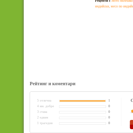
Рецепти с
люто пилешко
индийски
,
месо по индий
Рейтинг и коментари
С
5 отлична
1
4 мн. добре
0
3 става
0
2 едвам
0
1 трагедия
0