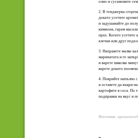
олио и сусамовите сем
2. В тенджерка сгорещ
докато усетите арома
и задушавайте до полу
кимиона, гарам масала
прах. Когато усетите 
клечки или друг подх
3. Направете малко кал
маринатата и го запър
и варете няколко мину
варете докато поомекн
4. Покрийте напълно с
и оставете да къкри н
картофите в соса. По т
подправки на вкус и п
Източник: opensource