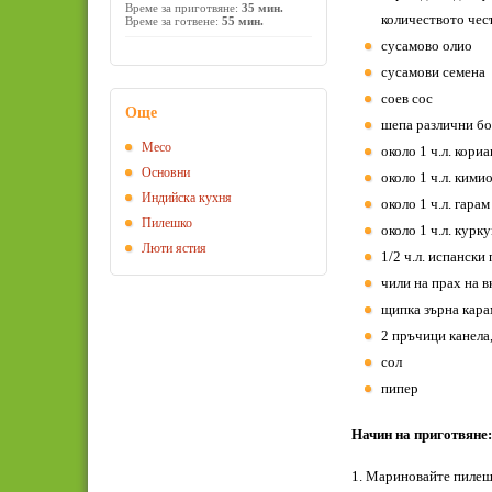
Време за приготвяне:
35 мин.
количеството чес
Време за готвене:
55 мин.
сусамово олио
сусамови семена
соев сос
Още
шепа различни боб
Месо
около 1 ч.л. кори
Основни
около 1 ч.л. кими
Индийска кухня
около 1 ч.л. гарам
Пилешко
около 1 ч.л. курк
Люти ястия
1/2 ч.л. испанск
чили на прах на в
щипка зърна кар
2 пръчици канела,
сол
пипер
Начин на приготвяне:
1. Мариновайте пилешк