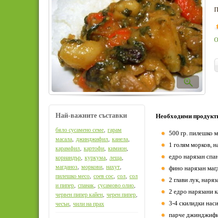
П
О
Най-важните съставки
Необходими продукт
,
бяло сусамено семе
гарам
500 гр. пилешко м
,
,
,
масала
джинджифил
канела
1 голям морков, н
,
,
,
карамфил
картофи
кимион
едро нарязан спа
,
,
,
кориандър
куркума
леща
,
,
,
магданоз
моркови
нахут
фино нарязан маг
,
,
,
пилешко месо
соев сос
сол
сол
2 глави лук, наря
,
,
,
и пипер
спанак
сусамово олио
2 едро нарязани 
,
,
червен пипер кайен
черен пипер
3-4 скилидки нас
,
чесън
чили на прах
парче джинджифил