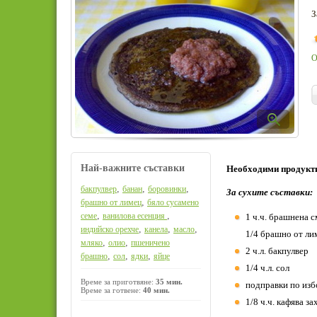
З
О
Най-важните съставки
Необходими продукт
,
,
,
бакпулвер
банан
боровинки
За сухите съставки:
,
брашно от лимец
бяло сусамено
,
,
семе
ванилова есенция
1 ч.ч. брашнена 
,
,
,
индийско орехче
канела
масло
1/4 брашно от ли
,
,
мляко
олио
пшеничено
2 ч.л. бакпулвер
,
,
,
брашно
сол
ядки
яйце
1/4 ч.л. сол
Време за приготвяне:
35 мин.
подправки по избо
Време за готвене:
40 мин.
1/8 ч.ч. кафява з