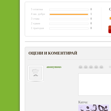
С
5 отлична
0
4 мн. добре
1
3 става
0
2 едвам
0
1 трагедия
0
ОЦЕНИ И КОМЕНТИРАЙ
anonymous
О
Капча: