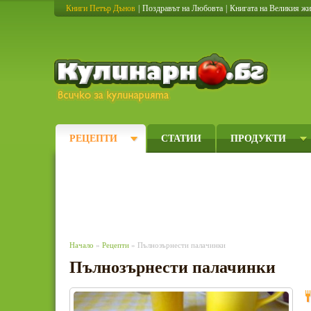
Книги Петър Дънов
|
Поздравът на Любовта
|
Книгата на Великия ж
Кулинарно
РЕЦЕПТИ
СТАТИИ
ПРОДУКТИ
Начало
»
Рецепти
» Пълнозърнести палачинки
Пълнозърнести палачинки