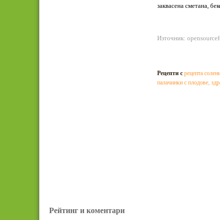
заквасена сметана, бе
Източник: opensource
Рецепти с
рецепта солен
палачинки с плодове
,
здр
Рейтинг и коментари