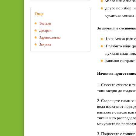
масло или олио за
друго по избор: 
Още
сусамови семена
Тестени
За течните съставки
Десерти
Здравословно
1 ч.ч. мляко (или 
Закуска
1 разбито яйце (р
пухкави палачинк
ванилов екстракт
Начин на приготвяне:
1. Смесете сухите и 
това заедно до гладкос
2. Сгорещете тиган за
вода изскача от повър
намажете с масло или о
тигана и го разпредел
мехурчета по повърхно
3. Поднесете с топинг 