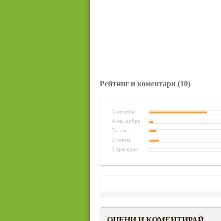
Рейтинг и коментари
(10)
5 отлична
4 мн. добре
3 става
2 едвам
1 трагедия
ОЦЕНИ И КОМЕНТИРАЙ