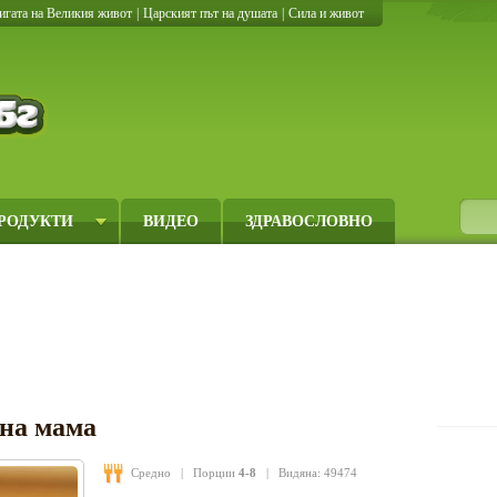
игата на Великия живот
|
Царският път на душата
|
Сила и живот
Кулинарно.бг
РОДУКТИ
ВИДЕО
ЗДРАВОСЛОВНО
 на мама
Средно
| Порции
4-8
| Видяна: 49474