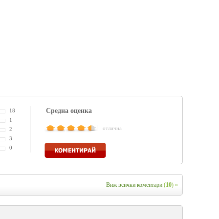
Средна оценка
18
1
отлична
2
3
Коментирай
0
Виж всички коментари
(
10
) »