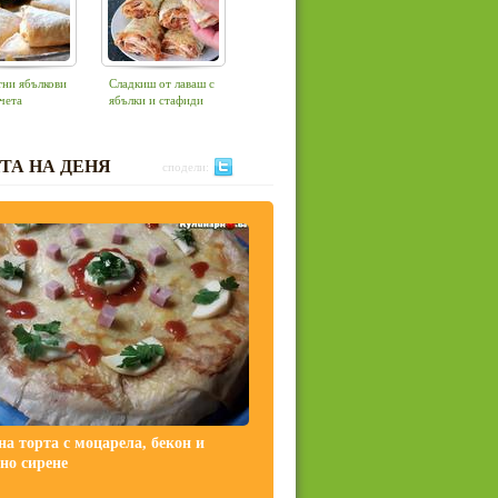
тни ябълкови
Сладкиш от лаваш с
чета
ябълки и стафиди
ТА НА ДЕНЯ
сподели:
на торта с моцарела, бекон и
но сирене