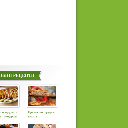
ОБНИ РЕЦЕПТИ
ият щрудел с
Празничен щрудел с
е и моцарела
извара