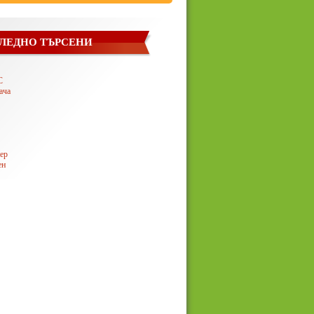
ЛЕДНО ТЪРСЕНИ
С
ача
ер
ен