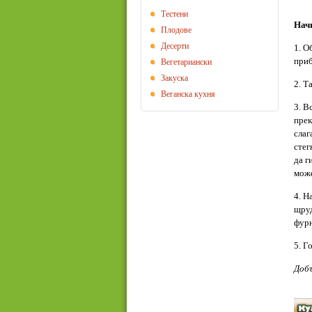
Тестени
Начи
Плодове
Десерти
1. О
приб
Вегeтариански
Закуска
2. Т
Веганска кухня
3. В
прек
слаг
стег
да г
може
4. Н
щруд
фурн
5. Г
Доб