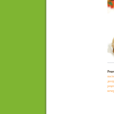
Реце
пост
десер
реце
вече