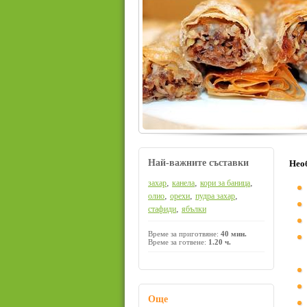
Най-важните съставки
Нео
,
,
,
захар
канела
кори за баница
,
,
,
олио
орехи
пудра захар
,
стафиди
ябълки
Време за приготвяне:
40 мин.
Време за готвене:
1.20 ч.
Още