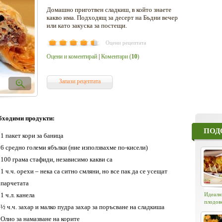
Домашно приготвен сладкиш, в който знаете
какво има. Подходящ за десерт на Бъдни вечер
или като закуска за постещи.
Оцени рецептата
Оцени и коментирай
|
Коментари (
10
)
Запази рецептата
бходими продукти:
ПОД
1 пакет кори за баница
6 средно големи ябълки (ние използвахме по-кисели)
100 грама стафиди, независимо какви са
1 ч.ч. орехи – нека са ситно смляни, но все пак да се усещат
парчетата
1 ч.л. канела
Идеалн
плодов
½ ч.ч. захар и малко пудра захар за поръсване на сладкиша
Олио за намазване на корите