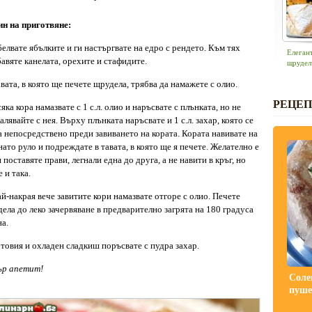
н на приготвяне:
белвате ябълките и ги настъргвате на едро с рендето. Към тях
Елеган
авяте канелата, орехите и стафидите.
щрудел
авата, в която ще печете щрудела, трябва да намажете с олио.
РЕЦЕП
сяка кора намазвате с 1 с.л. олио и наръсвате с плънката, но не
алявайте с нея. Върху плънката наръсвате и 1 с.л. захар, която се
а непосредствено преди завиването на кората. Кората навивате на
нато руло и подреждате в тавата, в която ще я печете. Желателно е
и поставяте прави, легнали една до друга, а не навити в кръг, но
 и така.
ай-накрая вече завитите кори намазвате отгоре с олио. Печете
ела до леко зачервяване в предварително загрята на 180 градуса
а.
отовия и охладен сладкиш поръсвате с пудра захар.
ър апетит!
Соле
пуше