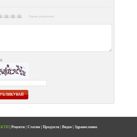
Оцени рецептата
а:
УБЛИКУВАЙ
АКТИ
|
Рецепти
|
Статии
|
Продукти
|
Видео
|
Здравословно