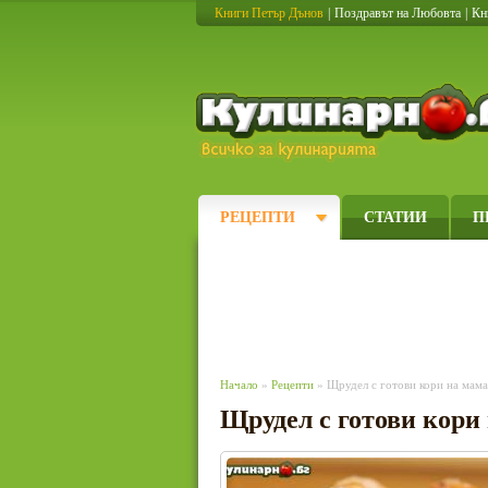
Книги Петър Дънов
|
Поздравът на Любовта
|
Кн
РЕЦЕПТИ
СТАТИИ
П
Начало
»
Рецепти
» Щрудел с готови кори на мама
Щрудел с готови кори