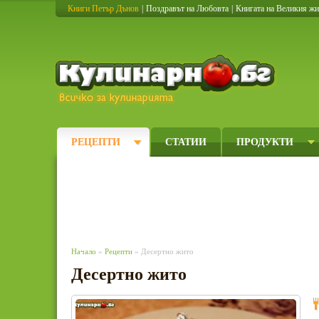
Книги Петър Дънов
|
Поздравът на Любовта
|
Книгата на Великия ж
Кулинарно
РЕЦЕПТИ
СТАТИИ
ПРОДУКТИ
Начало
»
Рецепти
» Десертно жито
Десертно жито