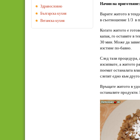
Начин на приготвяне:
Здравословно
Българска кухня
Варите житото в тендж
в съотношение 1/3 в п
Веганска кухня
Когато житото е готово
капак, го оставяте в т
30 мин. Може да завие
изстине по-бавно.
След тази процедура, 
изсипвате, а житото р
поемат останалата вла
слепят едно към друго.
Връщате житото в удоб
останалите продукти. 