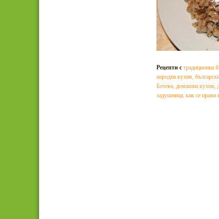
Рецепти с
традиционна б
народна кухня
,
българск
Ботева
,
домашна кухня
,
задушница
,
как се прави