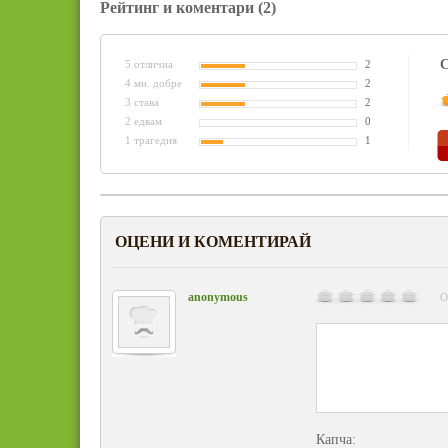
Рейтинг и коментари
(2)
С
5 отлична
2
4 мн. добре
2
3 става
2
2 едвам
0
1 трагедия
1
ОЦЕНИ И КОМЕНТИРАЙ
anonymous
О
Капча: