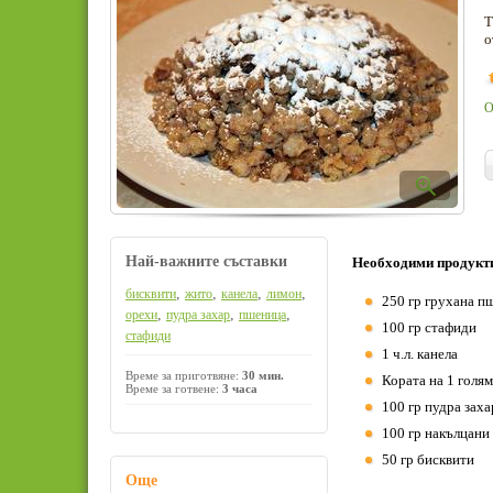
Т
о
О
Най-важните съставки
Необходими продукт
,
,
,
,
бисквити
жито
канела
лимон
250 гр грухана п
,
,
,
орехи
пудра захар
пшеница
100 гр стафиди
стафиди
1 ч.л. канела
Време за приготвяне:
30 мин.
Кората на 1 голя
Време за готвене:
3 часа
100 гр пудра заха
100 гр накълцани
50 гр бисквити
Още