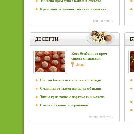
Тиквена крем супа с кайма и сметана
Крем супа от целина с ябълки и сметана
всички супи »
ДЕСЕРТИ
Б
Кето бонбони от крем
сирене с лешници
Лесно
Постни бисквити с ябълки и стафиди
Сладкиш от тъмен шоколад с банани
Зимна грис халва с портокали и канела
Сладки от кашу и боровинки
всички десерти »