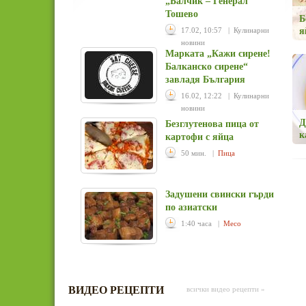
„Балчик – Генерал
Тошево
Б
17.02, 10:57 | Кулинарни
я
новини
Марката „Кажи сирене!
Балканско сирене“
завладя България
16.02, 12:22 | Кулинарни
новини
Д
Безглутенова пица от
к
картофи с яйца
50 мин. |
Пица
Задушени свински гърди
по азиатски
1:40 часа |
Месо
ВИДЕО РЕЦЕПТИ
всички видео рецепти »