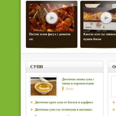
Постен зелен фасул с доматен
Кисело зеле със свинск
сос
пушен бекон
СУПИ
О
Диетична зимна супа с
тиква и кореноплодни
Лесно
Диетична крем супа от батати и карфиол
Диетична супа със зеленчуци и пилешко