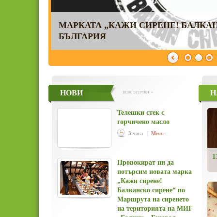
ПРОВОКИРАТ НИ ДА ПОТЪРСИМ Н
СИРЕНЕ! БАЛКАНСКО СИРЕНЕ“ П
СИРЕНЕТО НА ТЕРИТОРИЯТА НА М
МАРКАТА „КАЖИ СИРЕНЕ! БАЛКА
БРОКОЛИ НА ПАРА СЪС СМЕТАНА,
ТОШЕВО
БЪЛГАРИЯ
СИРЕНЕ
НОВИ
виж всички »
Н
Телешки стек с
горчичено масло
3 часа |
Месо
1
Провокират ни да
потърсим новата марка
„Кажи сирене!
Балканско сирене“ по
Маршрута на сиренето
на територията на МИГ