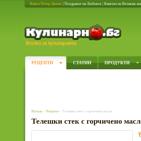
Книги Петър Дънов
|
Поздравът на Любовта
|
Книгата на Великия ж
Кулинарно
РЕЦЕПТИ
СТАТИИ
ПРОДУКТИ
Начало
»
Рецепти
» Телешки стек с горчичено масло
Телешки стек с горчичено масл