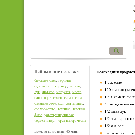
П
г
О
Най-важните съставки
Необходими продукт
,
,
балсамов оцет
горчица
1 с.л. олио
,
,
едрозърнеста горчица
кетчуп
100 г масло (разм
,
,
,
,
лук
лют сос
магданоз
масло
1 с.л. семена сина
,
,
,
,
олио
оцет
семена синап
синап
,
,
,
синапено семе
сол
сол и пипер
4 скилидки чесън
,
,
сос уорчестър
телешко
телешко
1/2 глава лук
,
,
филе
уорстърширски сос
1/2 ч.л. червен п
,
,
червен пипер
черен пипер
чесън
1/2 ч.л. сол
Време за приготвяне:
45 мин.
листа наситнен м