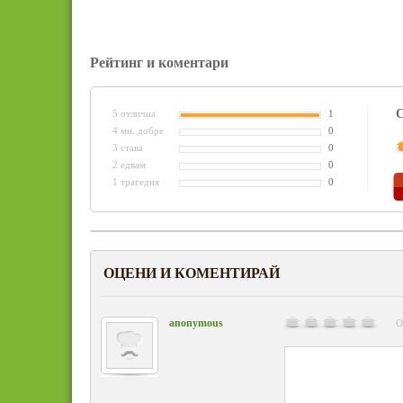
Рейтинг и коментари
С
5 отлична
1
4 мн. добре
0
3 става
0
2 едвам
0
1 трагедия
0
ОЦЕНИ И КОМЕНТИРАЙ
anonymous
О