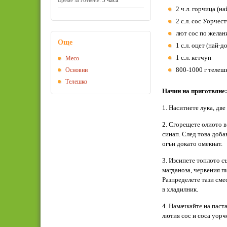
Време за готвене:
3 часа
2 ч.л. горчица (н
2 с.л. сос Уорчес
лют сос по желан
Още
1 с.л. оцет (най-
1 с.л. кетчуп
Месо
800-1000 г телеш
Основни
Телешко
Начин на приготвяне:
1. Наситнете лука, две
2. Сгорещете олиото в
синап. След това добав
огън докато омекнат.
3. Изсипете топлото с
магданоза, червения п
Разпределете тази сме
в хладилник.
4. Намачкайте на паста
лютия сос и соса уорч