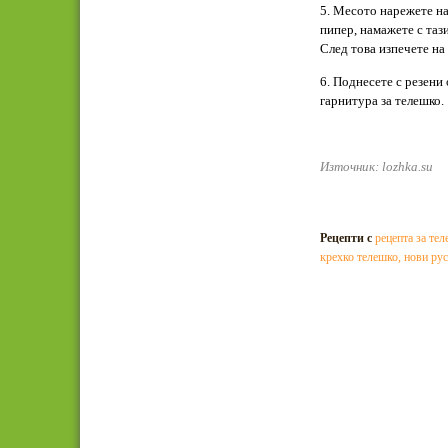
5. Месото нарежете на 
пипер, намажете с тази
След това изпечете на 
6. Поднесете с резени
гарнитура за телешко.
Източник: lozhka.su
Рецепти с
рецепта за те
крехко телешко
,
нови рус