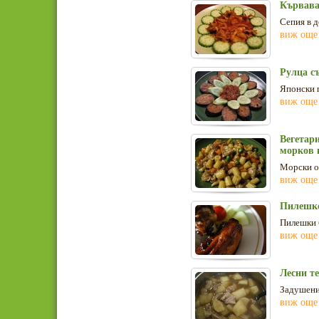
Кървава
Сепия в д
виж още
Рулца с
Японски п
виж още
Вегетар
морков 
Морски ох
виж още
Пилешко
Пилешки б
виж още
Лесни т
Задушени
виж още