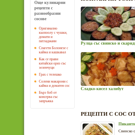
Още кулинарни
рецепти с
разнообразни
сосове
Оригинално
кьопоолу с чушки,
домати и
патладжани
Рулца със свинско и скарид
Спагети Болонезе с
кайма и кашкавал
Как се прави
китайски ориз със
зеленчуци
Грах с телешко
Солени макарони с
кайма и доматен сос
Сладко-кисел халибут
Бърз боб от
консерва със
запръжка
РЕЦЕПТИ С СОС О
Пикантн
Свинско с