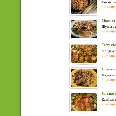
Китайски 
виж още
Микс от 
Шунка с г
виж още
Тофу със
Манджа с
виж още
Сламени
Пържени 
виж още
Сладко-
Камбала в
виж още