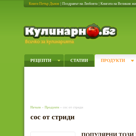
Книги Петър Дънов
|
Поздравът на Любовта
|
Книгата на Великия ж
Кулинарно
РЕЦЕПТИ
СТАТИИ
ПРОДУКТИ
Начало
»
Продукти
» сос от стриди
сос от стриди
ПОПУЛЯРНИ ТОЗИ