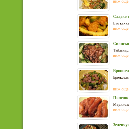
виж още
Сладко-
Ето как с
виж още
Свинско
Тайландск
виж още
Брюксел
Брюкселск
виж още
Пилешки
Маринова
виж още
Зеленчу