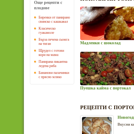
Още рецепти с
плодове
Биренки от панирано
свинско с кашкавал
Класическо
гуакамоле
Бърза печена сьомга
Мадленки с шоколад
на тиган
Щрудел с готови
кори на мама
Панирана пикантна
ледена риба
Бананови палачинки
с прясно мляко
Пуешка кайма с портокал
РЕЦЕПТИ С ПОРТ
Новогод
Вкусни к