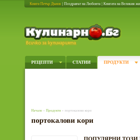
Книги Петър Дънов
|
Поздравът на Любовта
|
Книгата на Великия ж
Кулинарно
РЕЦЕПТИ
СТАТИИ
ПРОДУКТИ
Начало
»
Продукти
» портокалови кори
портокалови кори
ПОПУЛЯРНИ ТОЗИ