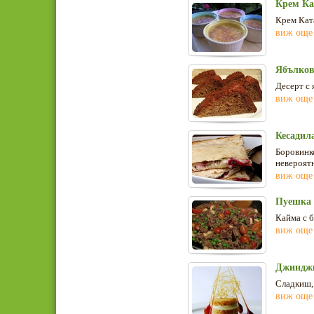
Крем Ка
Крем Ката
виж още
Ябълков
Десерт с
виж още
Кесадила
Боровинко
невероят
виж още
Пуешка 
Кайма с б
виж още
Джинджи
Сладкиш,
виж още