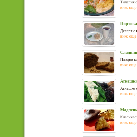
Тилапия с
виж още
Портока
Десерт с 
виж още
Сладкиш
Плодов ке
виж още
Агнешки
Агнешко с
виж още
Мадленк
Класическ
виж още