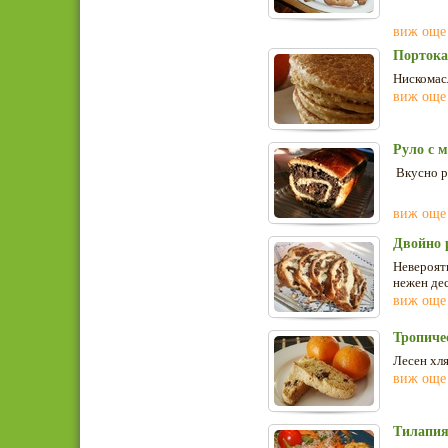
виж още
Портока
Нискомасл
виж още
Руло с 
Вкусно р
виж още
Двойно 
Невероятн
нежен дес
виж още
Тропиче
Лесен хля
виж още
Тилапия