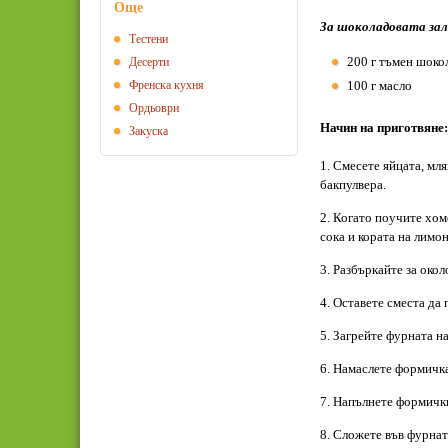
Още
За шоколадовата зал
Тестени
200 г тъмен шоко
Десерти
Френска кухня
100 г масло
Ордьоври
Начин на приготвяне:
Закуска
1. Смесете яйцата, мля
бакпулвера.
2. Когато поучите хом
сока и кората на лимо
3. Разбъркайте за окол
4. Оставете сместа да 
5. Загрейте фурната н
6. Намаслете формичка
7. Напълнете формичкит
8. Сложете във фурната