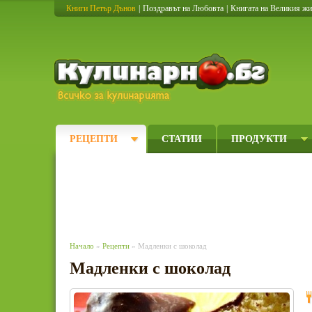
Книги Петър Дънов
|
Поздравът на Любовта
|
Книгата на Великия ж
Кулинарно
РЕЦЕПТИ
СТАТИИ
ПРОДУКТИ
Начало
»
Рецепти
» Мадленки с шоколад
Мадленки с шоколад