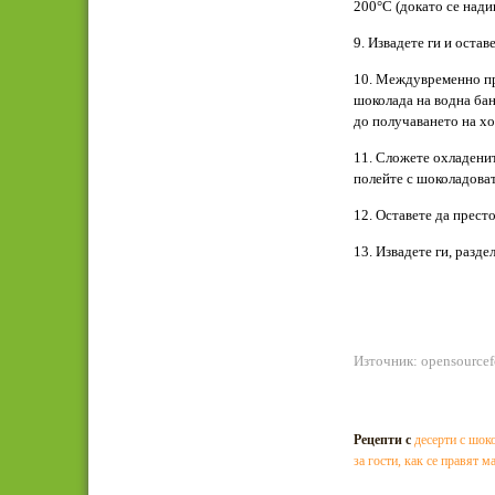
200°C (докато се нади
9. Извадете ги и оставе
10. Междувременно пр
шоколада на водна бан
до получаването на хо
11. Сложете охладенит
полейте с шоколадоват
12. Оставете да престо
13. Извадете ги, разде
Източник: opensource
Рецепти с
десерти с шок
за гости
,
как се правят м