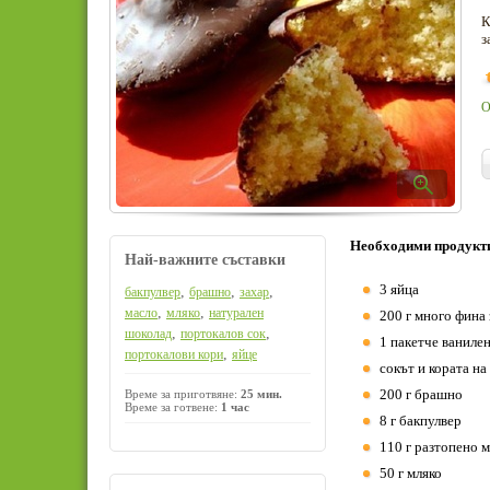
К
з
О
Необходими продукт
Най-важните съставки
3 яйца
,
,
,
бакпулвер
брашно
захар
,
,
масло
мляко
натурален
200 г много фина
,
,
шоколад
портокалов сок
1 пакетче ванилена
,
портокалови кори
яйце
сокът и кората на
200 г брашно
Време за приготвяне:
25 мин.
Време за готвене:
1 час
8 г бакпулвер
110 г разтопено 
50 г мляко