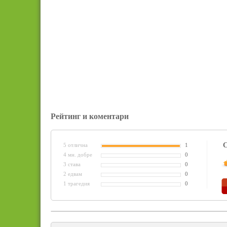
Рейтинг и коментари
С
5 отлична
1
4 мн. добре
0
3 става
0
2 едвам
0
1 трагедия
0