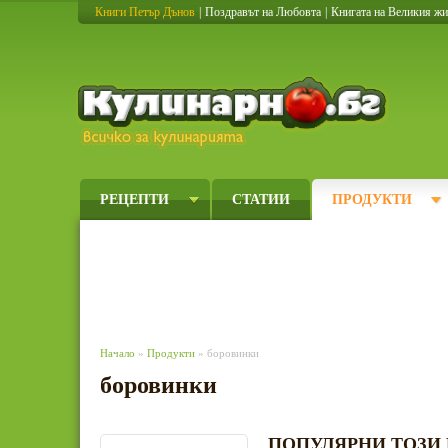
Книги Петър Дънов
|
Поздравът на Любовта
|
Книгата на Великия ж
Кулинарно
РЕЦЕПТИ
СТАТИИ
ПРОДУКТИ
Начало
»
Продукти
» боровинки
боровинки
ПОПУЛЯРНИ ТОЗИ