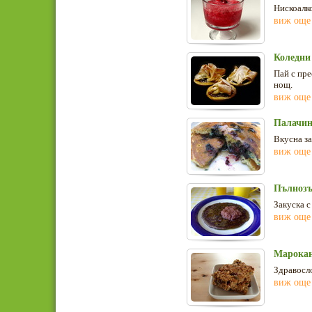
Нискоалко
виж още
Коледни
Пай с пре
нощ.
виж още
Палачин
Вкусна за
виж още
Пълнозъ
Закуска с
виж още
Марокан
Здравосло
виж още