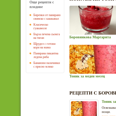
Още рецепти с
плодове
Биренки от панирано
свинско с кашкавал
Класическо
гуакамоле
Бърза печена сьомга
Боровинкова Маргарита
на тиган
Щрудел с готови
кори на мама
Панирана пикантна
ледена риба
Бананови палачинки
с прясно мляко
Тоник за меден месец
РЕЦЕПТИ С БОРО
Тоник за
Освежаващ
нощи.