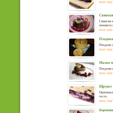
виж още
Свински
Свински 
панакота 
виж още
Плодова 
Плодова з
виж още
Малко п
Плодови к
виж още
Щрудел 
Оригиналн
тесто.
виж още
Боровин