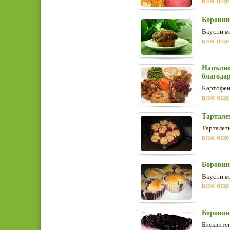
виж още
Борови
Вкусни м
виж още
Напълно
благода
Картофено
виж още
Тартале
Тарталети
виж още
Борови
Вкусни м
виж още
Боровин
Бисквитен