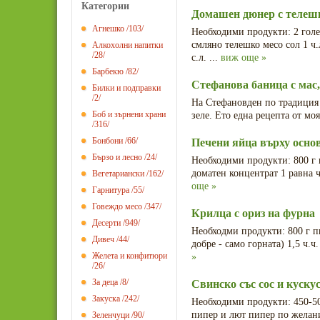
Категории
Домашен дюнер с телешк
Агнешко
/103/
Необходими продукти: 2 голе
смляно телешко месо сол 1 ч.
Алкохолни напитки
/28/
с.л. ...
виж още »
Барбекю
/82/
Стефанова баница с мас,
Билки и подправки
/2/
На Стефановден по традиция 
Боб и зърнени храни
зеле. Ето една рецепта от моя 
/316/
Бонбони
/66/
Печени яйца върху осно
Бързо и лесно
/24/
Необходими продукти: 800 г к
доматен концентрат 1 равна ч.
Вегетариански
/162/
още »
Гарнитура
/55/
Говеждо месо
/347/
Крилца с ориз на фурна
Десерти
/949/
Необходми продукти: 800 г п
Дивеч
/44/
добре - само горната) 1,5 ч.ч
Желета и конфитюри
»
/26/
За деца
/8/
Свинско със сос и куску
Закуска
/242/
Необходими продукти: 450-50
пипер и лют пипер по желание
Зеленчуци
/90/