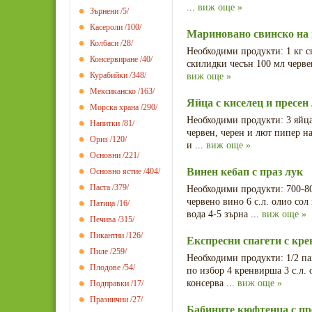
...
виж още »
Зърнени
/5/
Касероли
/100/
Мариновано свинско на 
Колбаси
/28/
Необходими продукти: 1 кг с
Консервиране
/40/
скилидки чесън 100 мл червено
Курабийки
/348/
виж още »
Мексиканско
/163/
Яйца с киселец и пресен
Морска храна
/290/
Необходими продукти: 3 яйца 
Напитки
/81/
червен, черен и лют пипер на
Ориз
/120/
и ...
виж още »
Основни
/221/
Винен кебап с праз лук
Основно ястие
/404/
Паста
/379/
Необходими продукти: 700-80
червено вино 6 с.л. олио сол
Патица
/16/
вода 4-5 зърна ...
виж още »
Печива
/315/
Пикантни
/126/
Експресни спагети с кр
Пиле
/259/
Необходими продукти: 1/2 па
Плодове
/54/
по избор 4 кренвирша 3 с.л. о
консерва ...
виж още »
Подправки
/17/
Празнични
/27/
Бабините кюфтенца с пр