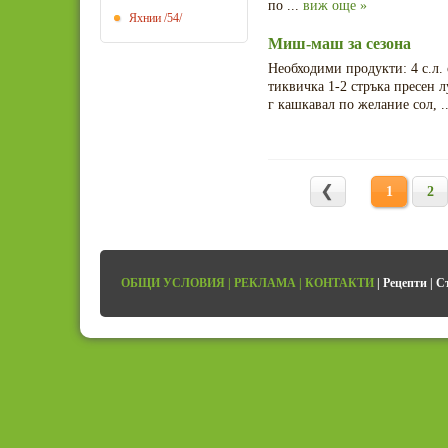
по ...
виж още »
Яхнии
/54/
Миш-маш за сезона
Необходими продукти: 4 с.л.
тиквичка 1-2 стръка пресен л
г кашкавал по желание сол, .
1
2
ОБЩИ УСЛОВИЯ
|
РЕКЛАМА
|
КОНТАКТИ
|
Рецепти
|
С