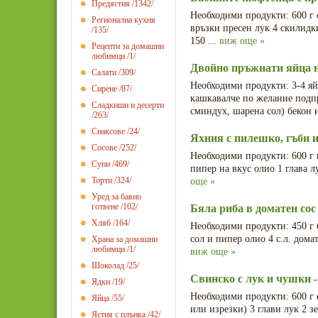
Предястия
/1342/
Необходими продукти: 600 г 
Регионална кухня
връзки пресен лук 4 скилидки 
/135/
150 ...
виж още »
Рецепти за домашни
любимци
/1/
Двойно пръжнати яйца 
Салати
/309/
Необходими продукти: 3-4 яй
Сирене
/87/
кашкавалче по желание подпр
Сладкиши и десерти
сминдух, шарена сол) бекон 
/263/
Снаксове
/24/
Яхния с пилешко, гъби 
Сосове
/252/
Необходими продукти: 600 г 
Супи
/469/
пипер на вкус олио 1 глава л
Торти
/324/
още »
Уред за бавно
готвене
/102/
Бяла риба в доматен сос
Хляб
/164/
Необходими продукти: 450 г 
сол и пипер олио 4 с.л. домат
Храна за домашни
любимци
/1/
виж още »
Шоколад
/25/
Свинско с лук и чушки -
Ядки
/19/
Необходими продукти: 600 г 
Яйца
/55/
или изрезки) 3 глави лук 2 
Ястия с плънка
/42/