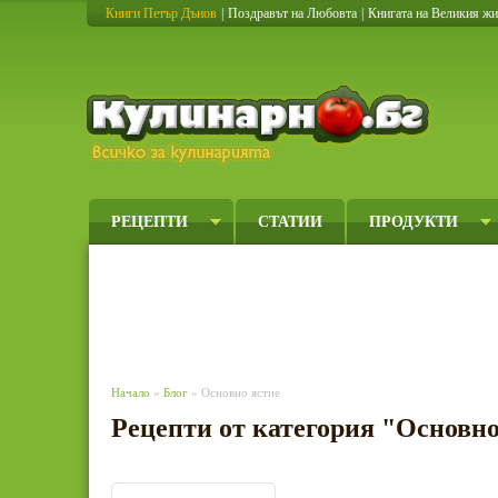
Книги Петър Дънов
|
Поздравът на Любовта
|
Книгата на Великия ж
Кулинарно
РЕЦЕПТИ
СТАТИИ
ПРОДУКТИ
Начало
»
Блог
» Основно ястие
Рецепти от категория "Основно