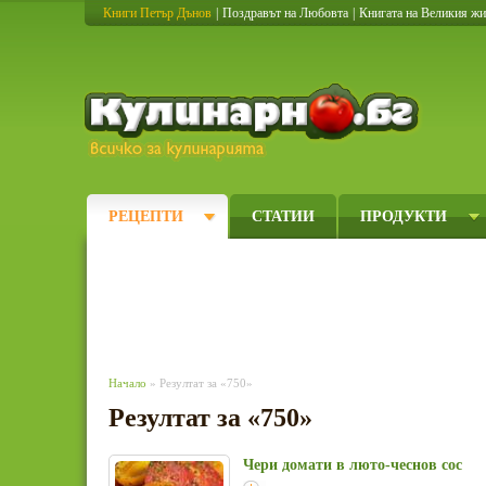
Книги Петър Дънов
|
Поздравът на Любовта
|
Книгата на Великия ж
Кулинарно
РЕЦЕПТИ
СТАТИИ
ПРОДУКТИ
Начало
» Резултат за «750»
Резултат за «750»
Чери домати в люто-чеснов сос