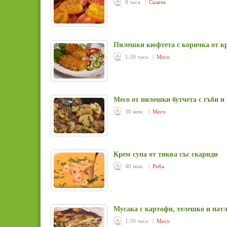
8 часа |
Салати
Пилешки кюфтета с коричка от к
1:20 часа |
Месо
Месо от пилешки бутчета с гъби и
30 мин. |
Месо
Крем супа от тиква със скариди
40 мин. |
Риба
Мусака с картофи, телешко и пат
1:30 часа |
Месо