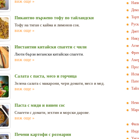
виж още »
Напи
Деко
Торт
Пикантно пържено тофу по тайландски
Руск
Тофу на тиган с кайма и лимонов сок.
виж още »
Диет
Нику
Агн
Инстантни китайски спагети с чили
Френ
Люти бързи вегански китайски спагети.
виж още »
Амер
Прол
Испа
Салата с паста, месо и горчица
Пат
Зелена салата с макарони, чери домати, месо и мед.
Тайл
виж още »
Немс
Паста с миди и винен сос
Маро
Спагети с домати, зехтин и морски дарове.
виж още »
Фили
Индо
Печени картофи с розмарин
Унга