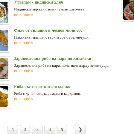
Уттапам - индийски хляб
Индийски пържени зеленчукови хлебчета.
виж още »
Филе от тилапия в чеснов чили сос
Пикантна тилапия с гарнитура от зеленчуци.
виж още »
Здравословна риба на пара по китайски
Здравословна риба на пара, полегнала върху зеленчуци.
виж още »
Риба със сос от кисело мляко
Риба с лучен сос, карамфил и кардамон.
виж още »
1
2
3
4
5