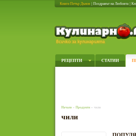
Книги Петър Дънов
|
Поздравът на Любовта
|
Кн
РЕЦЕПТИ
СТАТИИ
П
Начало
»
Продукти
» чили
чили
ПОПУЛЯ