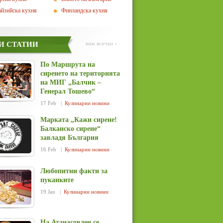
йзийска кухня
Финландска кухня
И СТАТИИ
виж всички »
По Маршрута на
сиренето на територията
на МИГ „Балчик –
Генерал Тошево“
17 Feb |
Кулинарни новини
Марката „Кажи сирене!
Балканско сирене“
завладя България
16 Feb |
Кулинарни новини
Любопитни факти за
пуканките
19 Jan |
Кулинарни новини
На Атанасовден се