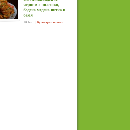
черпим с пилешко,
бодена медена питка и
бамя
18 Jan |
Кулинарни новини