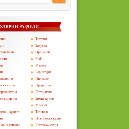
УЛЯРНИ РАЗДЕЛИ
овни
Тестени
рти
Закуска
тариански
Ордьоври
апети
Риба
ми
Мезета
ти
Гарнитури
вословно
Пилешко
нска кухня
Предястия
арска кухня
Люти ястия
окалорични
Зимна кухня
и
Млечни
вето и храната
Телешко
на
Италианска кухня
нарни трикове
Китайска кухня