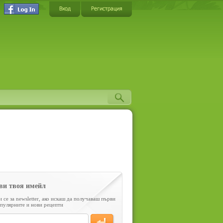
Вход
Регистрация
ви твоя имейл
 се за newsletter, ако искаш да получаваш първи
пулярните и нови рецепти