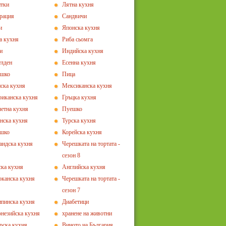
тки
Лятна кухня
рация
Сандвичи
и
Японска кухня
а кухня
Риба сьомга
и
Индийска кухня
лден
Есенна кухня
ешко
Пица
ска кухня
Мексиканска кухня
иканска кухня
Гръцка кухня
етна кухня
Пуешко
нска кухня
Турска кухня
ешко
Корейска кухня
андска кухня
Черешката на тортата -
сезон 8
ка кухня
Английска кухня
канска кухня
Черешката на тортата -
сезон 7
пинска кухня
Диабетици
незийска кухня
хранене на животни
рска кухня
Виното на България