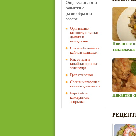
Още кулинарни
рецепти с
разнообразни
сосове
Оригинално
кьопоолу с чушки,
домати и
патладжани
Пикантно п
Спагети Болонезе с
тайландски
кайма и кашкавал
Как се прави
китайски ориз със
зеленчуци
Грах с телешко
Солени макарони с
кайма и доматен сос
Бърз боб от
Пикантни с
консерва със
запръжка
РЕЦЕПТ