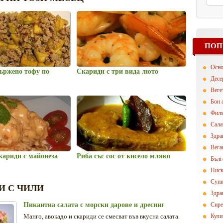
ПОП
Осн
ържено тофу по
Скариди с три вида люто
Десе
Вегe
Бон 
Фил
Сала
Здра
Вега
кариди с майонеза
Риба със сос от кисело мляко
Бълг
Ниск
Суп
И С ЧИЛИ
Здра
Пикантна салата с морски дарове и дресинг
Сире
Манго, авокадо и скариди се смесват във вкусна салата.
Кули