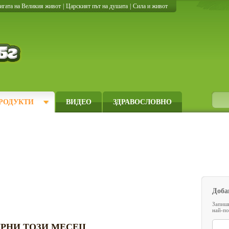
игата на Великия живот
|
Царският път на душата
|
Сила и живот
Кулинарно.бг
РОДУКТИ
ВИДЕО
ЗДРАВОСЛОВНО
Доба
Запиши
най-по
РНИ ТОЗИ МЕСЕЦ