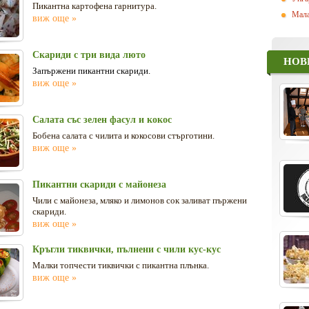
Пикантна картофена гарнитура.
Мала
виж още »
Скариди с три вида люто
НОВ
Запържени пикантни скариди.
виж още »
Салата със зелен фасул и кокос
Бобена салата с чилита и кокосови стърготини.
виж още »
Пикантни скариди с майонеза
Чили с майонеза, мляко и лимонов сок заливат пържени
скариди.
виж още »
Кръгли тиквички, пълнени с чили кус-кус
Малки топчести тиквички с пикантна плънка.
виж още »