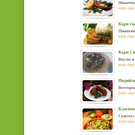
Пикантна
виж още
Къри съ
Пикантни 
виж още
Къри с 
Вкусно и
виж още
Индийск
Вегетариа
виж още
Класиче
Салатен с
виж още