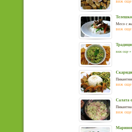
виж още
Телешко
Месо с ж
виж още
Традици
виж още »
Скариди
Пикантни
виж още
Салата 
Пикантна 
виж още
Маринов