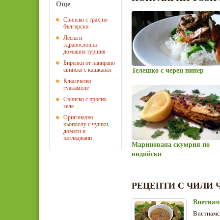
Още
Свинско с грах по
български
Лесна и
здравословна
домашна туршия
Биренки от панирано
свинско с кашкавал
Телешко с черен пипер
Класическо
гуакамоле
Свинско с прясно
зеле
Оригинално
кьопоолу с чушки,
домати и
патладжани
Маринована скумрия по
индийски
РЕЦЕПТИ С ЧИЛИ
Виетнам
Виетнамск