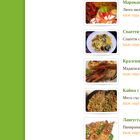
Марокан
Люто пиле
виж още
Спагети
Спагети с
виж още
Кралски
Мадагаск
виж още
Кайма с
Месо със
виж още
Лангуста
Панирана 
виж още