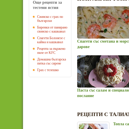
Още рецепти за
тестени ястия
Свинско с грах по
български
Биренки от панирано
свинско с кашкавал
Спагети Болонезе с
Спагети със сметана и мор
кайма и кашкавал
дарове
Рецепта за пържено
пиле от KFC
Домашна българска
питка със сирене
Грах с телешко
Паста със салам и специалн
послание
РЕЦЕПТИ С ТАЛИА
Топла са