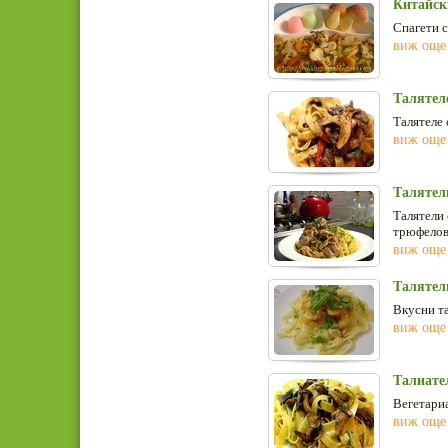
Китайск
Спагети с
виж още
Талятел
Талятеле 
виж още
Талятел
Талятели 
трюфелов
виж още
Талятели
Вкусни та
виж още
Талиател
Вегетариа
виж още