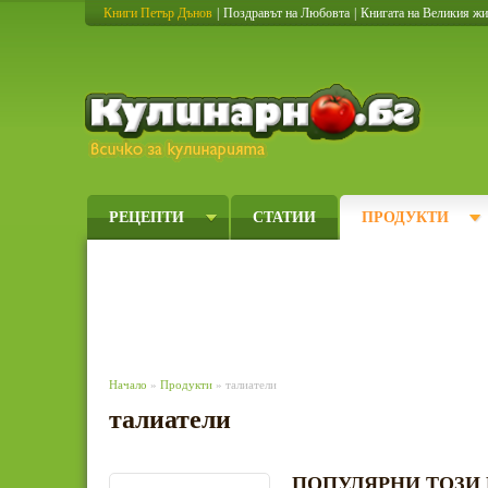
Книги Петър Дънов
|
Поздравът на Любовта
|
Книгата на Великия ж
Кулинарно
РЕЦЕПТИ
СТАТИИ
ПРОДУКТИ
Начало
»
Продукти
» талиатели
талиатели
ПОПУЛЯРНИ ТОЗИ