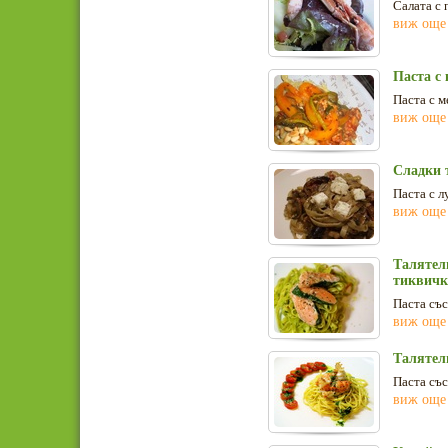
Салата с 
виж още
Паста с 
Паста с м
виж още
Сладки 
Паста с л
виж още
Талятели
тиквич
Паста със
виж още
Талятели
Паста със
виж още