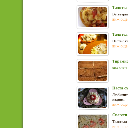
Талятел
Вегетариа
виж още
Талятел
Паста с г
виж още
Тирамис
виж още »
Паста с
Любимите 
надпис.
виж още
Спагети
Талятели 
виж още