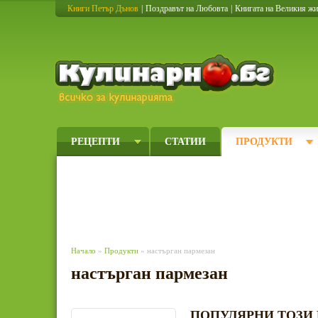
Книги Петър Дънов
|
Поздравът на Любовта
|
Книгата на Великия ж
Кулинарно
РЕЦЕПТИ
СТАТИИ
ПРОДУКТИ
Начало
»
Продукти
» настърган пармезан
настърган пармезан
ПОПУЛЯРНИ ТОЗИ