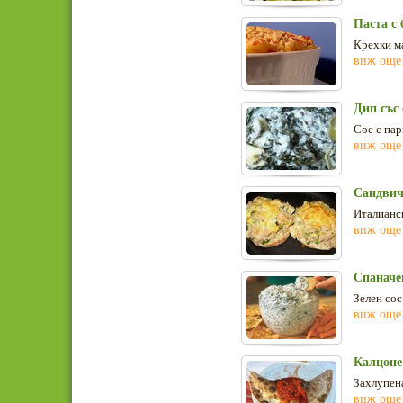
Паста с 
Крехки ма
виж още
Дип със
Сос с пар
виж още
Сандвич
Италианск
виж още
Спаначе
Зелен сос
виж още
Калцоне
Захлупена
виж още