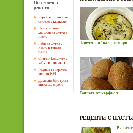
Още млечни
рецепти
Биренки от панирано
свинско с кашкавал
Най-вкусните
картофи на фурна с
масло
Запечени яйца с розмарин
Гъби на фурна с
масло и топено
сирене
Спагети Болонезе с
кайма и кашкавал
Рецепта за пържено
пиле от KFC
Домашна българска
питка със сирене
Топчета от карфиол
РЕЦЕПТИ С НАСТЪ
Ризото 