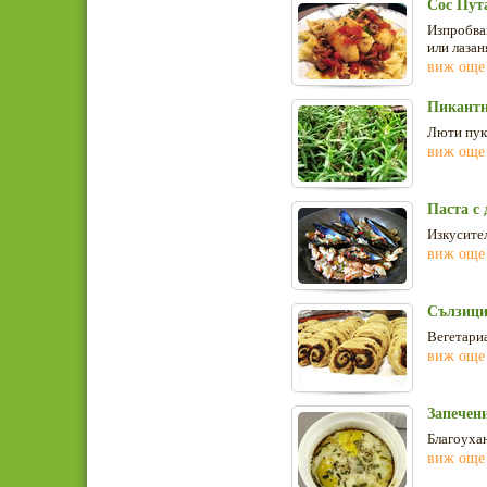
Сос Пут
Изпробвай
или лазан
виж още
Пикантн
Люти пука
виж още
Паста с
Изкусител
виж още
Сълзици
Вегетариа
виж още
Запечен
Благоуха
виж още