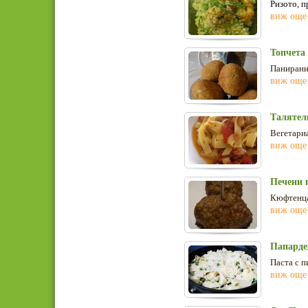
Ризото, п
виж още
Топчета
Панирани 
виж още
Талятел
Вегетариа
виж още
Печени 
Кюфтенца 
виж още
Папарде
Паста с п
виж още