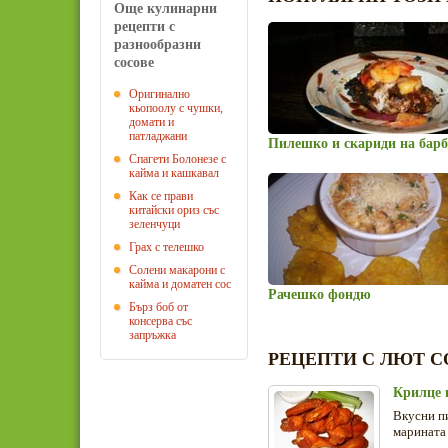
Още кулинарни
рецепти с
разнообразни
сосове
Оригинално
кьопоолу с чушки,
домати и
патладжани
Пилешко и скариди на бар
Спагети Болонезе с
кайма и кашкавал
Как се прави
китайски ориз със
зеленчуци
Грах с телешко
Солени макарони с
кайма и доматен сос
Рачешко фондю
Бърз боб от
консерва със
запръжка
РЕЦЕПТИ С ЛЮТ С
Крилце 
Вкусни пи
марината