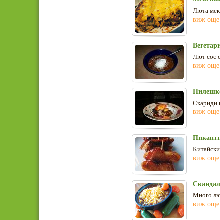
Люта мек
виж още
Вегетари
Лют сос с
виж още
Пилешко
Скариди и
виж още
Пикантн
Китайски
виж още
Скандал
Много лю
виж още