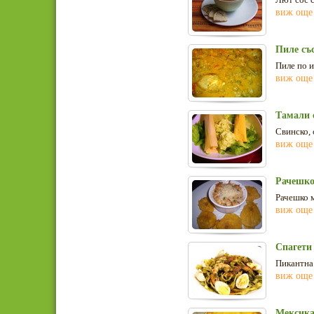
виж още
Пиле съ
Пиле по 
виж още
Тамали 
Свинско, 
виж още
Рачешк
Рачешко м
виж още
Спагети
Пикантна 
виж още
Мексика