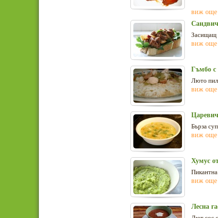
виж още
Сандвич
Засищащ 
виж още
Гъмбо с
Люто пил
виж още
Царевич
Бърза суп
виж още
Хумус от
Пикантна 
виж още
Лесна га
Лют сос с