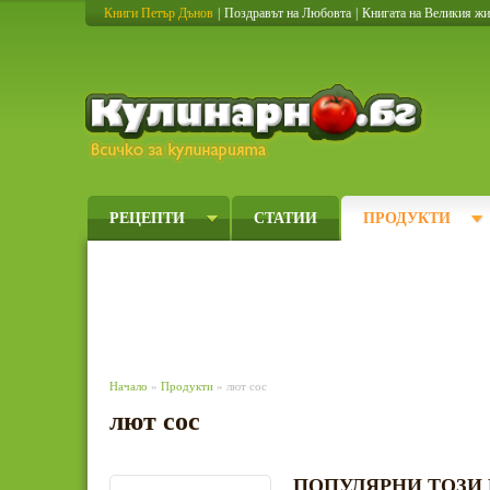
Книги Петър Дънов
|
Поздравът на Любовта
|
Книгата на Великия ж
Кулинарно
РЕЦЕПТИ
СТАТИИ
ПРОДУКТИ
Начало
»
Продукти
» лют сос
лют сос
ПОПУЛЯРНИ ТОЗИ