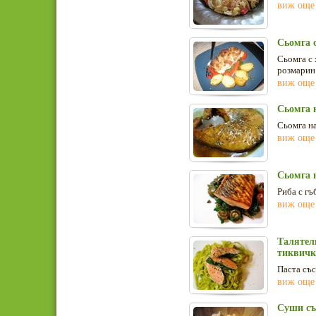
виж още
Сьомга 
Сьомга с 
розмарин
виж още
Сьомга 
Сьомга на
виж още
Сьомга н
Риба с гъ
виж още
Талятели
тиквич
Паста със
виж още
Суши съ