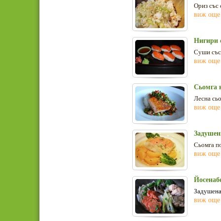
Ориз със 
виж още
Нигири 
Суши със 
виж още
Сьомга н
Лесна сьо
виж още
Задушен
Сьомга по
виж още
Йосенабе
Задушена
виж още