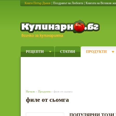
Книги Петър Дънов
|
Поздравът на Любовта
|
Книгата на Великия ж
Кулинарно
РЕЦЕПТИ
СТАТИИ
ПРОДУКТИ
Начало
»
Продукти
» филе от сьомга
филе от сьомга
ПОПУЛЯРНИ ТОЗИ