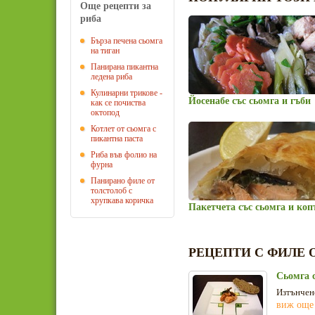
Още рецепти за
риба
Бърза печена сьомга
на тиган
Панирана пикантна
ледена риба
Кулинарни трикове -
Йосенабе със сьомга и гъби
как се почиства
октопод
Котлет от сьомга с
пикантна паста
Риба във фолио на
фурна
Панирано филе от
толстолоб с
хрупкава коричка
Пакетчета със сьомга и коп
РЕЦЕПТИ С ФИЛЕ 
Сьомга с
Изтънчено
виж още