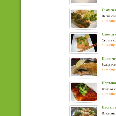
Сьомга с
Лесна сьо
виж още
Сьомга с
Сьомга с 
виж още
Пакетче
Рулца със
виж още
Портока
Филе от с
виж още
Паста с
Италианск