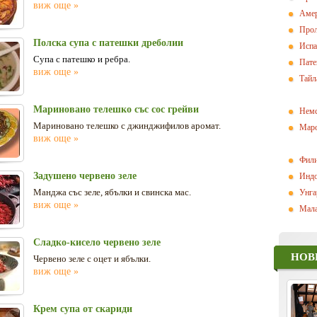
виж още »
Амер
Прол
Полска супа с патешки дреболии
Испа
Супа с патешко и ребра.
Пат
виж още »
Тайл
Мариновано телешко със сос грейви
Немс
Мариновано телешко с джинджифилов аромат.
Маро
виж още »
Фили
Задушено червено зеле
Индо
Манджа със зеле, ябълки и свинска мас.
Унга
виж още »
Мала
Сладко-кисело червено зеле
НОВ
Червено зеле с оцет и ябълки.
виж още »
Крем супа от скариди