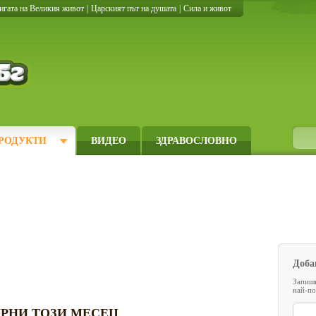
игата на Великия живот
|
Царският път на душата
|
Сила и живот
Кулинарно.бг
РОДУКТИ
ВИДЕО
ЗДРАВОСЛОВНО
Доба
Запиши
най-по
РНИ ТОЗИ МЕСЕЦ