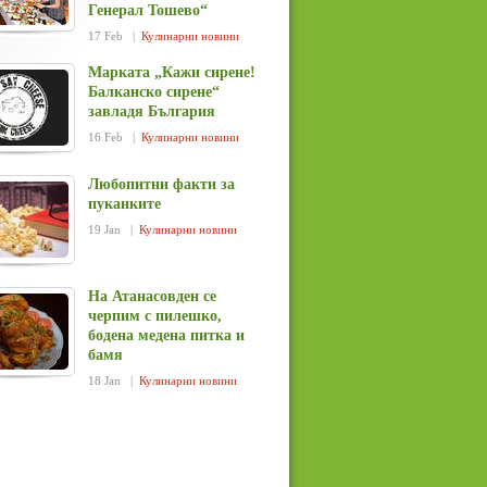
Генерал Тошево“
17 Feb |
Кулинарни новини
Марката „Кажи сирене!
Балканско сирене“
завладя България
16 Feb |
Кулинарни новини
Любопитни факти за
пуканките
19 Jan |
Кулинарни новини
На Атанасовден се
черпим с пилешко,
бодена медена питка и
бамя
18 Jan |
Кулинарни новини