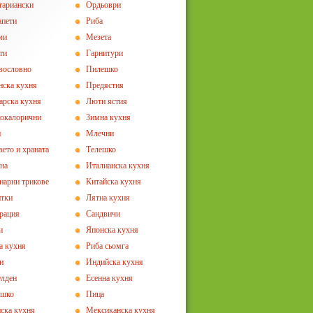
тариански
Ордьоври
апети
Риба
ми
Мезета
ти
Гарнитури
вословно
Пилешко
нска кухня
Предястия
арска кухня
Люти ястия
окалорични
Зимна кухня
и
Млечни
вето и храната
Телешко
на
Италианска кухня
нарни трикове
Китайска кухня
тки
Лятна кухня
рация
Сандвичи
и
Японска кухня
а кухня
Риба сьомга
и
Индийска кухня
лден
Есенна кухня
ешко
Пица
ска кухня
Мексиканска кухня