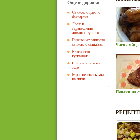
Още подправки
Свинско с грах по
български
Лесна и
здравословна
домашна туршия
Биренки от панирано
свинско с кашкавал
Чаени яйца
Класическо
гуакамоле
Свинско с прясно
зеле
Бърза печена сьомга
на тиган
Печени на 
РЕЦЕПТ