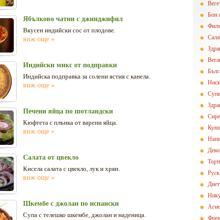
Вегe
Бон 
Ябълково чатни с джинджифил
Фил
Вкусен индийски сос от плодове.
Сала
виж още »
Здра
Вега
Индийски микс от подправки
Бълг
Индийска подправка за солени ястия с канела.
Ниск
виж още »
Суп
Здра
Печени яйца по шотландски
Сире
Кюфтета с плънка от варени яйца.
Кули
виж още »
Напи
Деко
Салата от цвекло
Торт
Кисела салата с цвекло, лук и хрян.
Руск
виж още »
Диет
Нику
Шкембе с джолан по испански
Агн
Супа с телешко шкембе, джолан и наденица.
Френ