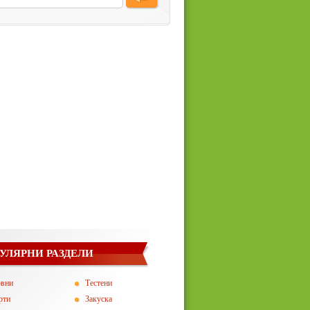
УЛЯРНИ РАЗДЕЛИ
овни
Тестени
рти
Закуска