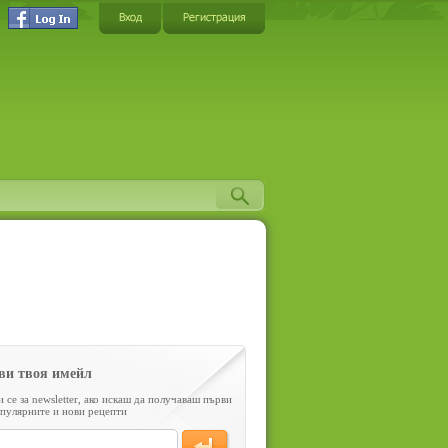
Вход
Регистрация
ви твоя имейл
 се за newsletter, ако искаш да получаваш първи
пулярните и нови рецепти