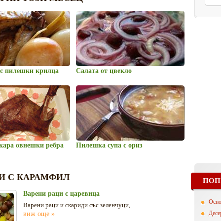
 с пилешки крилца
Салата от цвекло
скара овнешки ребра
Пилешка супа с ориз
И С КАРАМФИЛ
ПОП
Варени раци с царевица
Осн
Варени раци и скариди със зеленчуци,
Десе
виж още »