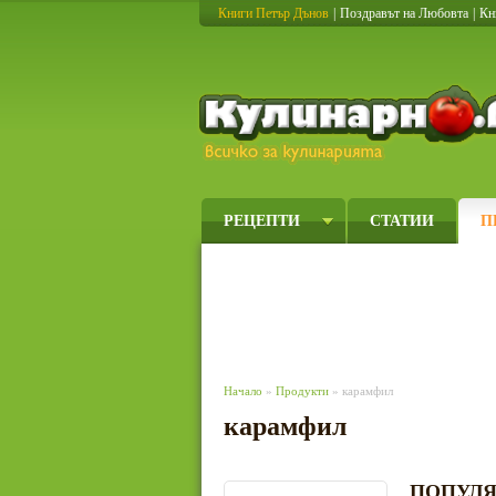
Книги Петър Дънов
|
Поздравът на Любовта
|
Кн
РЕЦЕПТИ
СТАТИИ
П
Начало
»
Продукти
» карамфил
карамфил
ПОПУЛЯ