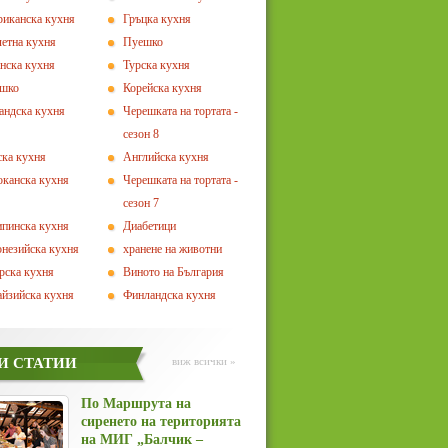
иканска кухня
Гръцка кухня
етна кухня
Пуешко
нска кухня
Турска кухня
ешко
Корейска кухня
андска кухня
Черешката на тортата -
сезон 8
ка кухня
Английска кухня
канска кухня
Черешката на тортата -
сезон 7
пинска кухня
Диабетици
незийска кухня
хранене на животни
рска кухня
Виното на България
йзийска кухня
Финландска кухня
И СТАТИИ
виж всички »
По Маршрута на
сиренето на територията
на МИГ „Балчик –