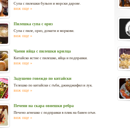
Супа с пилешки бульон и морски дарове.
виж още »
Пилешка супа с ориз
Супа с пиле, ориз, домати и моркови.
виж още »
Чаени яйца с пилешки крилца
Китайско ястие с пилешко, яйца и подправки.
виж още »
Задушено говеждо по китайски
Телешко по китайски с гъби, джинджифил и лук.
виж още »
Печени на скара овнешки ребра
Печено агнешко с подправки в плик на бавен огън.
виж още »