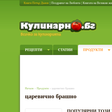
Книги Петър Дънов
|
Поздравът на Любовта
|
Книгата на Великия ж
Кулинарно
РЕЦЕПТИ
СТАТИИ
ПРОДУКТИ
Начало
»
Продукти
» царевично брашно
царевично брашно
ПОПУЛЯРНИ ТОЗИ