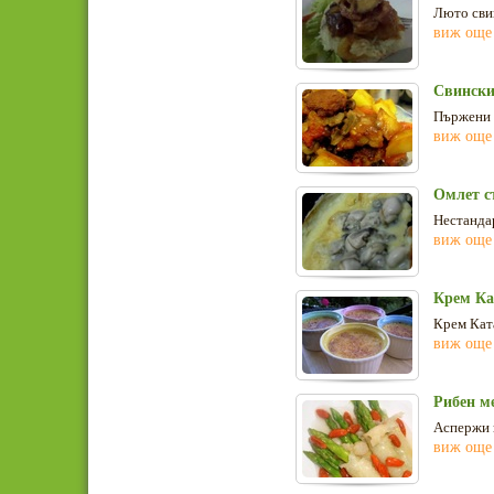
Люто свин
виж още
Свински
Пържени 
виж още
Омлет с
Нестанда
виж още
Крем Ка
Крем Ката
виж още
Рибен м
Аспержи 
виж още