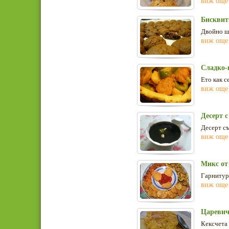
виж още
Бисквит
Двойно ш
виж още
Сладко-
Ето как с
виж още
Десерт с
Десерт съ
виж още
Микс от
Гарнитура
виж още
Царевич
Кексчета 