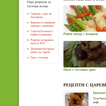
Още рецепти за
тестени ястия
Свинско с грах по
български
Биренки от панирано
свинско с кашкавал
Спагети Болонезе с
Рибен мехур с аспержи
кайма и кашкавал
Рецепта за пържено
пиле от KFC
Домашна българска
питка със сирене
Грах с телешко
Пиле с глутенов ориз
РЕЦЕПТИ С ЦАРЕ
Бисквит
Тези биск
кафе.