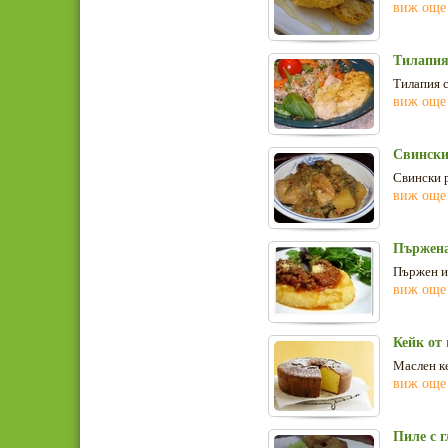
виж още
Тилапия
Тилапия с
виж още
Свински
Свински р
виж още
Пържена
Пържен и
виж още
Кейк от
Маслен ке
виж още
Пиле с г