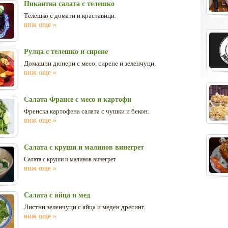
Пикантна салата с телешко
Телешко с домати и краставици.
виж още »
Рулца с телешко и сирене
Домашни дюнери с месо, сирене и зеленчуци.
виж още »
Салата Франсе с месо и картофи
Френска картофена салата с чушки и бекон.
виж още »
Салата с круши и малинов винегрет
Салата с круши и малинов винегрет
виж още »
Салата с яйца и мед
Листни зеленчуци с яйца и меден дресинг.
виж още »