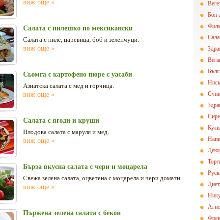
виж още »
Вегe
Бон 
Фил
Салата с пилешко по мексикански
Сала
Салата с пиле, царевица, боб и зеленчуци.
виж още »
Здра
Вега
Бълг
Сьомга с картофено пюре с уасаби
Ниск
Азиатска салата с мед и горчица.
Суп
виж още »
Здра
Сире
Салата с ягоди и круши
Кули
Плодова салата с маруля и мед.
Напи
виж още »
Деко
Торт
Бърза вкусна салата с чери и моцарела
Руск
Свежа зелена салата, оцветена с моцарела и чери домати.
Диет
виж още »
Нику
Агн
Пържена зелена салата с бекон
Френ