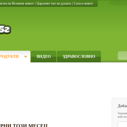
игата на Великия живот
|
Царският път на душата
|
Сила и живот
Кулинарно.бг
РОДУКТИ
ВИДЕО
ЗДРАВОСЛОВНО
Доба
Запиши
най-по
РНИ ТОЗИ МЕСЕЦ