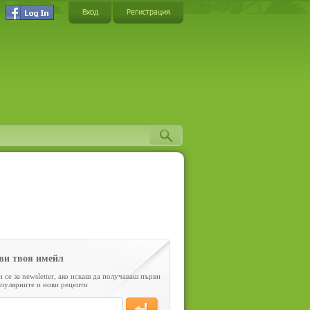
Вход
Регистрация
ви твоя имейл
 се за newsletter, ако искаш да получаваш първи
пулярните и нови рецепти