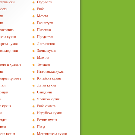
тариански
Ордьоври
апети
Риба
ми
Мезета
ти
Гарнитури
вословно
Пилешко
нска кухня
Предястия
арска кухня
Люти ястия
окалорични
Зимна кухня
и
Млечни
вето и храната
Телешко
на
Италианска кухня
нарни трикове
Китайска кухня
тки
Лятна кухня
рация
Сандвичи
и
Японска кухня
а кухня
Риба сьомга
и
Индийска кухня
лден
Есенна кухня
ешко
Пица
ска кухня
Мексиканска кухня