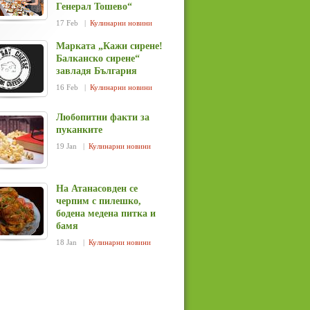
Генерал Тошево“
17 Feb |
Кулинарни новини
Марката „Кажи сирене!
Балканско сирене“
завладя България
16 Feb |
Кулинарни новини
Любопитни факти за
пуканките
19 Jan |
Кулинарни новини
На Атанасовден се
черпим с пилешко,
бодена медена питка и
бамя
18 Jan |
Кулинарни новини