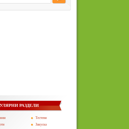
УЛЯРНИ РАЗДЕЛИ
овни
Тестени
рти
Закуска