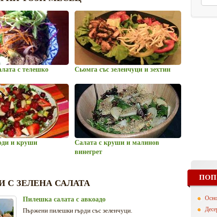
алата с телешко
Сьомга със зеленчуци и зехтин
оди и круши
Салата с круши и малинов
винегрет
ПОП
И С ЗЕЛЕНА САЛАТА
Осн
Пилешка салата с авкоадо
Десе
Пържени пилешки гърди със зеленчуци.