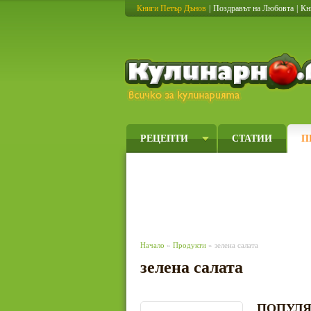
Книги Петър Дънов
|
Поздравът на Любовта
|
Кн
РЕЦЕПТИ
СТАТИИ
П
Начало
»
Продукти
» зелена салата
зелена салата
ПОПУЛЯ