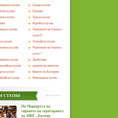
иканска кухня
Гръцка кухня
етна кухня
Пуешко
нска кухня
Турска кухня
ешко
Корейска кухня
андска кухня
Черешката на тортата -
сезон 8
ка кухня
Английска кухня
канска кухня
Черешката на тортата -
сезон 7
пинска кухня
Диабетици
незийска кухня
хранене на животни
рска кухня
Виното на България
йзийска кухня
Финландска кухня
И СТАТИИ
виж всички »
По Маршрута на
сиренето на територията
на МИГ „Балчик –