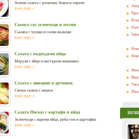
Зелена салата с репички, бекон и сирене.
Амер
виж още »
Прол
Испа
Сьомга със зеленчуци и зехтин
Пат
Сьомга с чушки и соеви кълнове.
Тайл
виж още »
Немс
Салата с пъдпъдъчи яйца
Маро
Маруля с яйца и настърган кашкавал.
виж още »
Фили
Индо
Салата с цикория и артишок
Унга
Свежа салата с аншоа.
Мала
виж още »
Салата Нисоаз с картофи и яйца
НОВ
Зеленчуци с варени яйца, риба тон и картофки.
виж още »