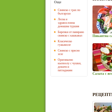
Още
Свинско с грах по
български
Лесна и
здравословна
домашна туршия
Биренки от панирано
свинско с кашкавал
Пикантна с
Класическо
гуакамоле
Свинско с прясно
зеле
Оригинално
кьопоолу с чушки,
домати и
патладжани
Салата с яг
РЕЦЕПТ