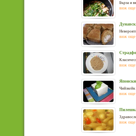
Бърза и в
виж още
Дунавск
Невероятн
виж още
Страдфо
Класическ
виж още
Японски
Чийзкейк 
виж още
Пилешка
Здравосл
виж още