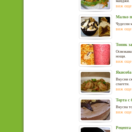
манджи.
виж още
Малко п
Чудесни м
виж още
Тоник за
Освежаващ
нощи.
виж още
Якисоба
Вкусни ск
спагети.
виж още
Торта с
Вкусна т
виж още
Рецепта 