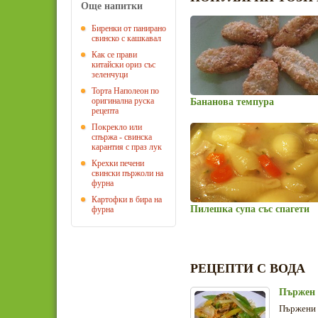
Още напитки
Биренки от панирано
свинско с кашкавал
Как се прави
китайски ориз със
зеленчуци
Торта Наполеон по
оригинална руска
Бананова темпура
рецепта
Покрекло или
спържа - свинска
карантия с праз лук
Крехки печени
свински пържоли на
фурна
Картофки в бира на
Пилешка супа със спагети
фурна
РЕЦЕПТИ С ВОДА
Пържен 
Пържени 