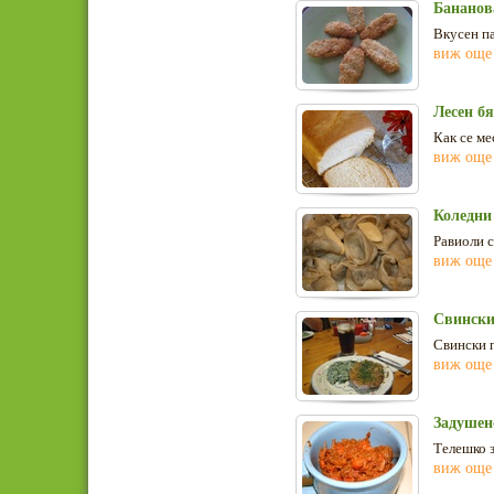
Бананов
Вкусен п
виж още
Лесен б
Как се ме
виж още
Коледни
Равиоли с
виж още
Свински
Свински п
виж още
Задушен
Телешко 
виж още