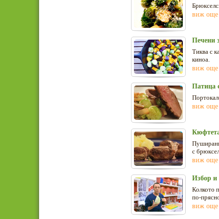
Брюкселск
виж още
Печени 
Тиква с к
киноа.
виж още
Патица 
Портокал
виж още
Кюфтета
Пуширани
с брюксел
виж още
Избор и 
Колкото п
по-прясно
виж още