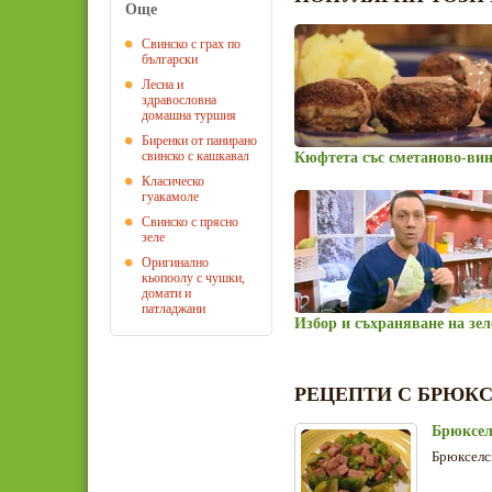
Още
Свинско с грах по
български
Лесна и
здравословна
домашна туршия
Биренки от панирано
свинско с кашкавал
Кюфтета със сметаново-вин
Класическо
гуакамоле
Свинско с прясно
зеле
Оригинално
кьопоолу с чушки,
домати и
патладжани
Избор и съхраняване на зел
РЕЦЕПТИ С БРЮКС
Брюксел
Брюкселск