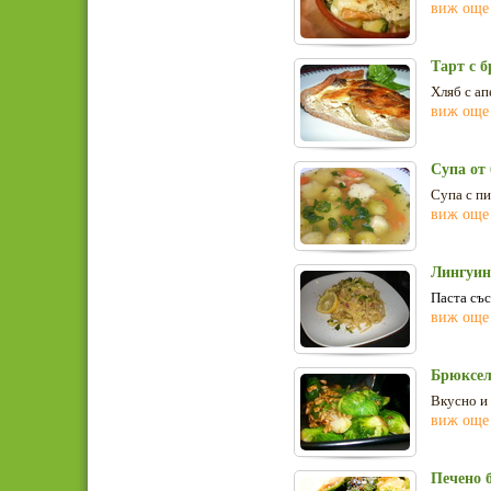
виж още
Тарт с б
Хляб с ап
виж още
Супа от
Супа с пи
виж още
Лингуин
Паста със
виж още
Брюксел
Вкусно и 
виж още
Печено 