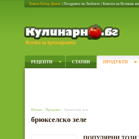
Книги Петър Дънов
|
Поздравът на Любовта
|
Книгата на Великия ж
Кулинарно
РЕЦЕПТИ
СТАТИИ
ПРОДУКТИ
Начало
»
Продукти
» брюкселско зеле
брюкселско зеле
ПОПУЛЯРНИ ТОЗИ