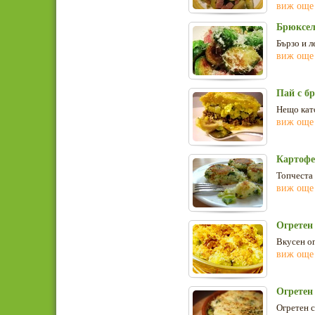
виж още
Брюкселс
Бързо и л
виж още
Пай с б
Нещо като
виж още
Картофе
Топчеста 
виж още
Огретен 
Вкусен ог
виж още
Огретен
Огретен с