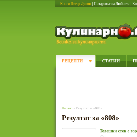
Книги Петър Дънов
|
Поздравът на Любовта
|
Кн
РЕЦЕПТИ
СТАТИИ
П
Начало
» Резултат за «808»
Резултат за «808»
Телешки стек с го