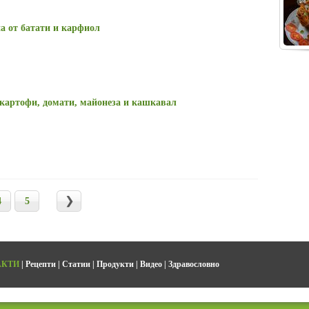
а от батати и карфиол
картофи, домати, майонеза и кашкавал
4
5
АКТИ
|
Рецепти
|
Статии
|
Продукти
|
Видео
|
Здравословно