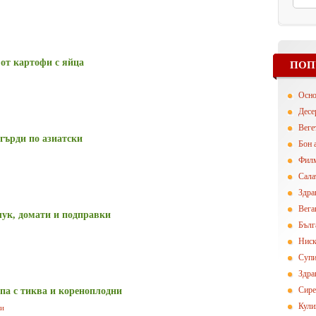
 от картофи с яйца
ПОП
Осн
Десе
Вегe
гърди по азиатски
Бон 
Фил
Сала
Здра
Вега
лук, домати и подправки
Бълг
Ниск
Суп
Здра
Сире
па с тиква и кореноплодни
Кули
ци