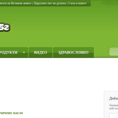
игата на Великия живот
|
Царският път на душата
|
Сила и живот
Кулинарно.бг
РОДУКТИ
ВИДЕО
ЗДРАВОСЛОВНО
Доба
Запиши
най-по
рчичено масло