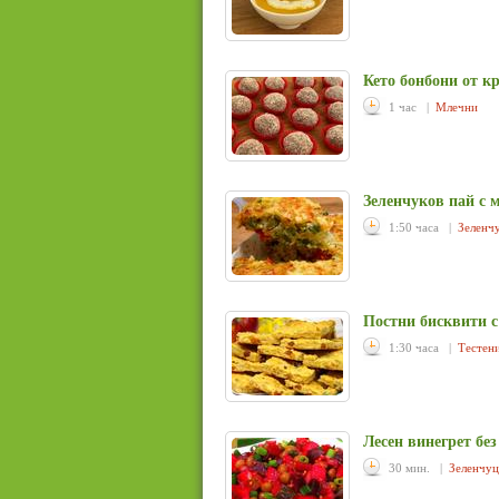
Кето бонбони от к
1 час |
Млечни
Зеленчуков пай с 
1:50 часа |
Зеленч
Постни бисквити с
1:30 часа |
Тестен
Лесен винегрет без
30 мин. |
Зеленчу