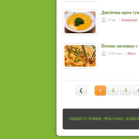
Диетична крем суп
1 час |
Зеленчуци
Печено пилешко с 
1:10 часа |
Месо
1
2
3
ОБЩИ УСЛОВИЯ
|
РЕКЛАМА
|
КОНТ