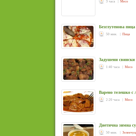
3 часа |
Месо
Безглутенова пица
50 мин. |
Пица
Задушени свински 
1:40 часа |
Месо
Варено телешко с 
2:20 часа |
Месо
Диетична зимна су
50 мин. |
Зеленчу