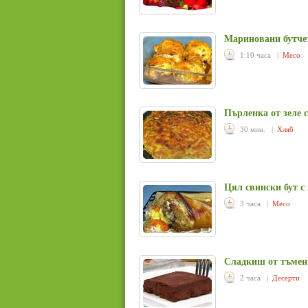
Мариновани бутчет
1:10 часа |
Месо
Пърленка от зеле с
30 мин. |
Хляб
Цял свински бут с
3 часа |
Месо
Сладкиш от тъмен
2 часа |
Десерти