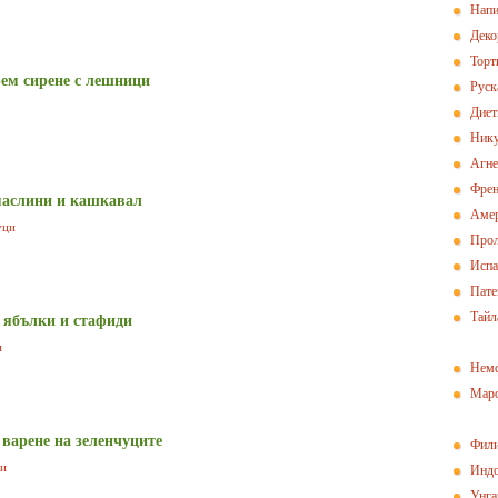
Напи
Деко
Торт
рем сирене с лешници
Руск
Диет
Нику
Агн
Френ
маслини и кашкавал
Амер
уци
Прол
Испа
Пат
Тайл
 ябълки и стафиди
и
Немс
Маро
 варене на зеленчуците
Фили
ци
Индо
Унга