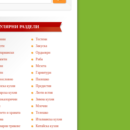
УЛЯРНИ РАЗДЕЛИ
овни
Тестени
рти
Закуска
тариански
Ордьоври
апети
Риба
ми
Мезета
ти
Гарнитури
вословно
Пилешко
нска кухня
Предястия
арска кухня
Люти ястия
окалорични
Зимна кухня
и
Млечни
вето и храната
Телешко
на
Италианска кухня
нарни трикове
Китайска кухня