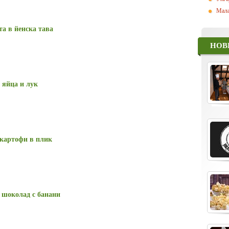
Мала
а в йенска тава
НОВ
 яйца и лук
 картофи в плик
 шоколад с банани