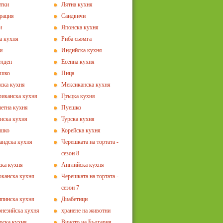
тки
Лятна кухня
рация
Сандвичи
и
Японска кухня
а кухня
Риба сьомга
и
Индийска кухня
лден
Есенна кухня
ешко
Пица
ска кухня
Мексиканска кухня
иканска кухня
Гръцка кухня
етна кухня
Пуешко
нска кухня
Турска кухня
ешко
Корейска кухня
андска кухня
Черешката на тортата -
сезон 8
ка кухня
Английска кухня
канска кухня
Черешката на тортата -
сезон 7
пинска кухня
Диабетици
незийска кухня
хранене на животни
рска кухня
Виното на България