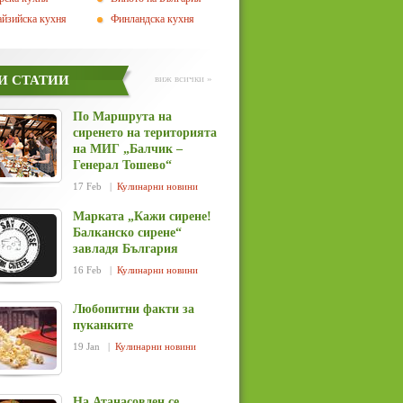
йзийска кухня
Финландска кухня
И СТАТИИ
виж всички »
По Маршрута на
сиренето на територията
на МИГ „Балчик –
Генерал Тошево“
17 Feb |
Кулинарни новини
Марката „Кажи сирене!
Балканско сирене“
завладя България
16 Feb |
Кулинарни новини
Любопитни факти за
пуканките
19 Jan |
Кулинарни новини
На Атанасовден се