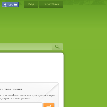
Вход
Регистрация
ви твоя имейл
 се за newsletter, ако искаш да получаваш първи
пулярните и нови рецепти