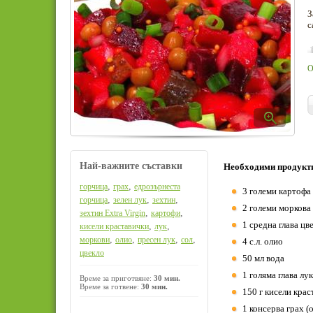
З
с
О
Най-важните съставки
Необходими продукт
,
,
горчица
грах
едрозърнеста
3 големи картофа
,
,
,
горчица
зелен лук
зехтин
2 големи моркова
,
,
зехтин Extra Virgin
картофи
1 средна глава цв
,
,
кисели краставички
лук
,
,
,
,
моркови
олио
пресен лук
сол
4 с.л. олио
цвекло
50 мл вода
1 голяма глава лук
Време за приготвяне:
30 мин.
Време за готвене:
30 мин.
150 г кисели крас
1 консерва грах (