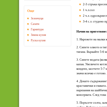
2-3 стръка пресен
1 ч.л.сол
Още
2 ч.л. едрозърнес
Зеленчуци
3-4 с.л. студено 
Салати
Гарнитури
Начин на приготвяне:
Зимна кухня
1. Нарежете на малки 
Руска кухня
2. Сипете олиото в ти
тигана. Бъркайте 5-6 
3. Сипете водата (колк
капак. Увеличете котл
конденз, засечете 5-7
значи всичко е готово.
4. Докато съдържаниет
краставички и главата 
нарязания на шайбички
консервата. След това
5. Поръсете солта, за