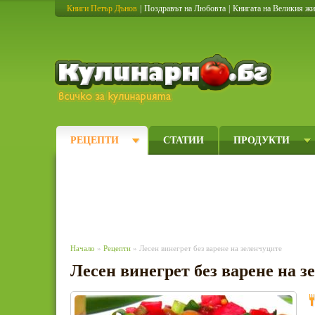
Книги Петър Дънов
|
Поздравът на Любовта
|
Книгата на Великия ж
Кулинарно
РЕЦЕПТИ
СТАТИИ
ПРОДУКТИ
Начало
»
Рецепти
» Лесен винегрет без варене на зеленчуците
Лесен винегрет без варене на з