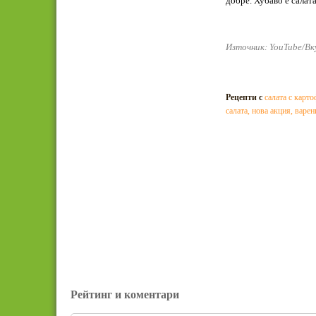
добре. Хубаво е салат
Източник: YouTube/Вк
Рецепти с
салата с карт
салата
,
нова акция
,
варен
Рейтинг и коментари