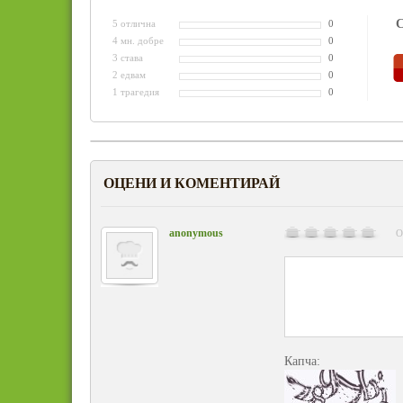
С
5 отлична
0
4 мн. добре
0
3 става
0
2 едвам
0
1 трагедия
0
ОЦЕНИ И КОМЕНТИРАЙ
anonymous
О
Капча: