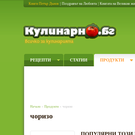
Книги Петър Дънов
|
Поздравът на Любовта
|
Книгата на Великия ж
Кулинарно
РЕЦЕПТИ
СТАТИИ
ПРОДУКТИ
Начало
»
Продукти
» чоризо
чоризо
ПОПУЛЯРНИ ТОЗИ