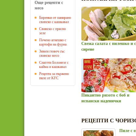
Още рецепти с
месо
Биренки от панирано
свинско с кашкавал
Свинско с прясно
зеле
Печено агнешко с
Свежа салата с пилешко и 
картофи на фурна
сирене
Зимен гювеч със
свинско месо
Спагети Болонезе с
кайма и кашкавал
Рецепта за пържено
пиле от KFC
Пикантно ризото с боб и
испански наденички
РЕЦЕПТИ С ЧОРИЗ
Пиле с 