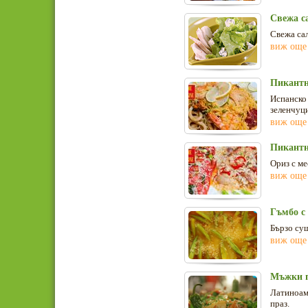
Свежа с
Свежа сал
виж още
Пикантн
Испанско 
зеленчуци
виж още
Пикантн
Ориз с ме
виж още
Гъмбо с 
Бързо су
виж още
Мъжки п
Латиноаме
праз.