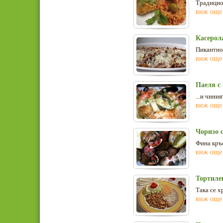
Традицион
виж още
Касерол
Пикантно
виж още
Паеля с
...и чини
виж още
Чоризо 
Фина кръс
виж още
Тортиле
Така се х
виж още