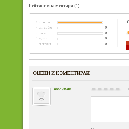
Рейтинг и коментари
(1)
С
5 отлична
1
4 мн. добре
0
3 става
0
2 едвам
0
1 трагедия
0
ОЦЕНИ И КОМЕНТИРАЙ
anonymous
О