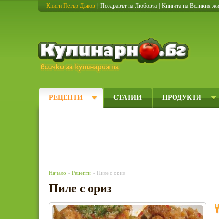
Книги Петър Дънов
|
Поздравът на Любовта
|
Книгата на Великия ж
Кулинарно
РЕЦЕПТИ
СТАТИИ
ПРОДУКТИ
Начало
»
Рецепти
» Пиле с ориз
Пиле с ориз