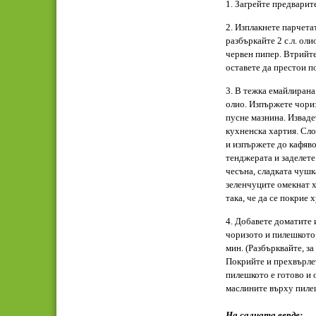
1. Загрейте предварит
2. Изплакнете парчета
разбъркайте 2 с.л. оли
червен пипер. Втрийте
оставете да престои по
3. В тежка емайлирана 
олио. Изпържете чориз
пусне мазнина. Изваде
кухненска хартия. Сло
и изпържете до кафяво
тенджерата и заделете
чесъна, сладката чушк
зеленчуците омекнат х
така, че да се покрие 
4. Добавете доматите 
чоризото и пилешкото 
мин. (Разбърквайте, за
Покрийте и прехвърлет
пилешкото е готово и 
маслините върху пиле
На салцата верде: