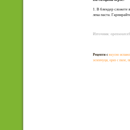
1. В блендер сложете 
лека паста. Гарнирайт
Източник: opensource
Рецепти с
вкусно испанс
зеленчуци
,
ориз с пиле
,
п