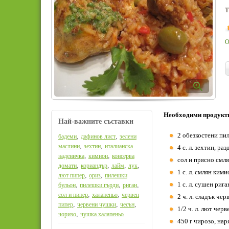
Т
О
Необходими продукт
Най-важните съставки
2 обезкостени пил
,
,
бадеми
дафинов лист
зелени
,
,
маслини
зехтин
италианска
4 с. л. зехтин, ра
,
,
наденичка
кимион
консерва
сол и прясно смл
,
,
,
,
домати
кориандър
лайм
лук
1 с. л. смлян кими
,
,
лют пипер
ориз
пилешки
1 с. л. сушен рига
,
,
,
бульон
пилешки гърди
риган
,
,
сол и пипер
халапеньо
червен
2 ч. л. сладък че
,
,
,
пипер
червени чушки
чесън
1/2 ч. л. лют чер
,
чоризо
чушка халапеньо
450 г чирозо, нар