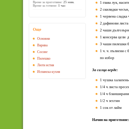
Време за приготвяне:
25 мин.
1 глава лук, наси
Време за готвене:
1 час
2 скилидки чесън
1 червена сладка 
2 дафинови листа
Още
2 чаши дългозърн
1 консерва цели д
Основни
3 чаши пилешки 
Варива
1 ч. ч. пълнени с
Сосове
по избор
Пилешко
Люти ястия
За салца верде:
Испанска кухня
1 чушка халапеньо
1/4 ч листа прес
1/4 ч бланширани
1/2 ч зехтин
1 сок от лайм
Начин на приготвяне: