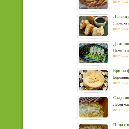
виж още
Лъвски 
Японска г
виж още
Дъмплин
Пакетчета
виж още
Бри на 
Боровинко
виж още
Сладкиш
Лесен мле
виж още
Пица с 