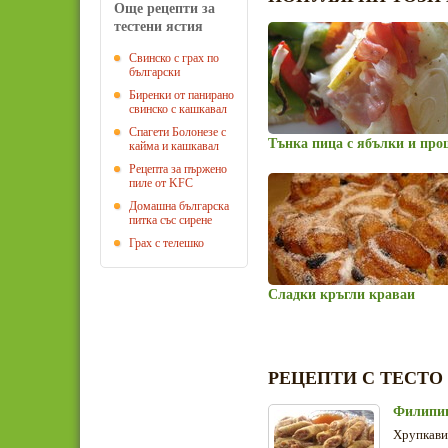
Още рецепти за
тестени ястия
Свинско с грах по
български
Биренки от панирано
свинско с кашкавал
Спагети Болонезе с
Тънка пица с ябълки и про
кайма и кашкавал
Рецепта за пържено
пиле от KFC
Домашна българска
питка със сирене
Грах с телешко
Сладки кръгли краваи
РЕЦЕПТИ С ТЕСТО
Филипин
Хрупкави 