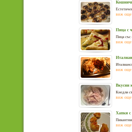
Кошничк
Естетичен
виж още
Пица с 
Пица със 
виж още
Италиан
Италианск
виж още
Вкусни 
Кнедли съ
виж още
Хапки с
Пикантни 
виж още