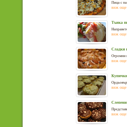
Пица с па
виж още
Тънка п
Направете
виж още
Сладки 
Огромни 
виж още
Купички
Ордьовър 
виж още
Слепени
Представи
виж още