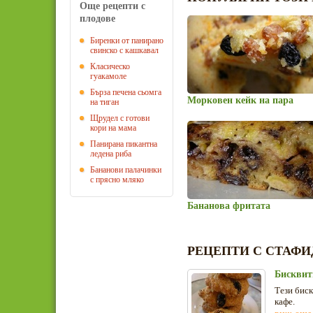
Още рецепти с
плодове
Биренки от панирано
свинско с кашкавал
Класическо
гуакамоле
Бърза печена сьомга
Морковен кейк на пара
на тиган
Щрудел с готови
кори на мама
Панирана пикантна
ледена риба
Бананови палачинки
с прясно мляко
Бананова фритата
РЕЦЕПТИ С СТАФИ
Бисквит
Тези биск
кафе.