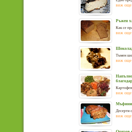
виж още
Ръжен х
Как се п
виж още
Шоколад
Тъмен шо
виж още
Напълно
благода
Картофено
виж още
Мъфини 
Десерти с
виж още
Оризов 