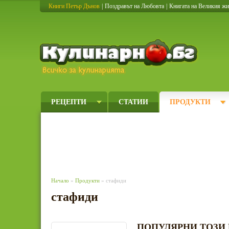
Книги Петър Дънов
|
Поздравът на Любовта
|
Книгата на Великия ж
Кулинарно
РЕЦЕПТИ
СТАТИИ
ПРОДУКТИ
Начало
»
Продукти
» стафиди
стафиди
ПОПУЛЯРНИ ТОЗИ