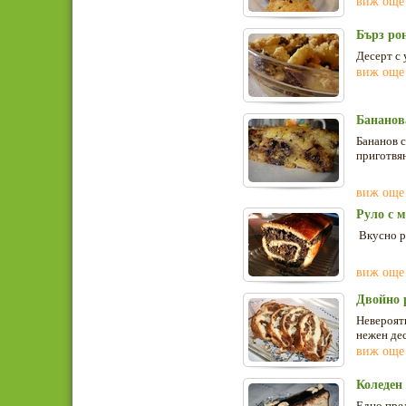
виж още
Бърз рон
Десерт с 
виж още
Бананов
Бананов с
приготвян
виж още
Руло с 
Вкусно р
виж още
Двойно 
Невероятн
нежен дес
виж още
Коледен
Едно пред