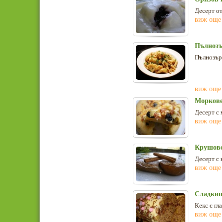
Десерт от
виж още
Пълнозъ
Пълнозърн
виж още
Моркове
Десерт с 
виж още
Крушово
Десерт с 
виж още
Сладкиш
Кекс с гл
виж още