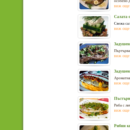
особено 
виж още
Салата 
Свежа сал
виж още
Задушен
Пъртърва 
виж още
Задушен
Ароматна 
виж още
Пъстърва
Риба с ли
виж още
Рибни к