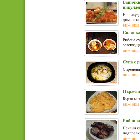
Банички 
никулде
На никулд
домашна 
виж още
Солянка
Рибена су
зеленчуци
виж още
Супа с р
Сиренена 
виж още
Пържени
Бързо мез
виж още
Рибни к
Печени к
подправк
виж още