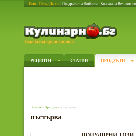
Книги Петър Дънов
|
Поздравът на Любовта
|
Книгата на Великия ж
Кулинарно
РЕЦЕПТИ
СТАТИИ
ПРОДУКТИ
Начало
»
Продукти
» пъстърва
пъстърва
ПОПУЛЯРНИ ТОЗИ