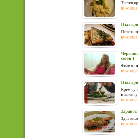
Тестен ор
виж още
Пъстърв
Печена пъ
виж още
Черешкат
сезон 1
Филе от 
виж още
Пъстърв
Крем-супа
и зеленчу
виж още
Здравос
Здравосло
виж още