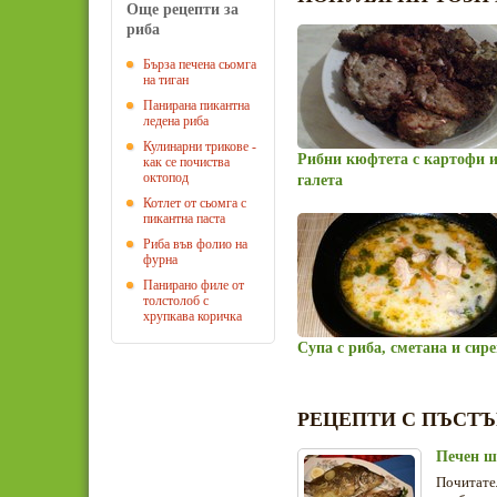
Още рецепти за
риба
Бърза печена сьомга
на тиган
Панирана пикантна
ледена риба
Кулинарни трикове -
Рибни кюфтета с картофи 
как се почиства
октопод
галета
Котлет от сьомга с
пикантна паста
Риба във фолио на
фурна
Панирано филе от
толстолоб с
хрупкава коричка
Супа с риба, сметана и сире
РЕЦЕПТИ С ПЪСТЪ
Печен ш
Почитате