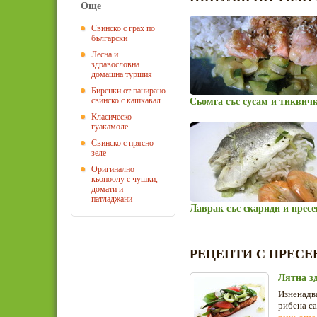
Още
Свинско с грах по
български
Лесна и
здравословна
домашна туршия
Биренки от панирано
свинско с кашкавал
Сьомга със сусам и тиквич
Класическо
гуакамоле
Свинско с прясно
зеле
Оригинално
кьопоолу с чушки,
домати и
патладжани
Лаврак със скариди и пресе
РЕЦЕПТИ С ПРЕСЕ
Лятна з
Изненадв
рибена са