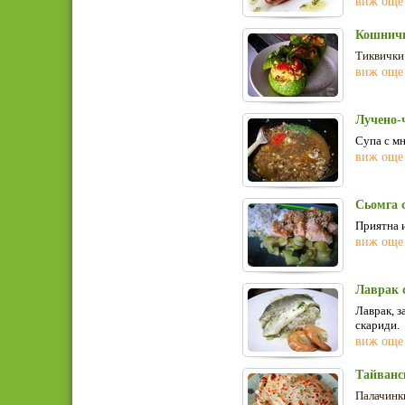
виж още
Кошничк
Тиквички 
виж още
Лучено-
С
упа с м
виж още
Сьомга 
П
риятна 
виж още
Лаврак с
Л
аврак, 
скариди.
виж още
Тайванс
Палачинк