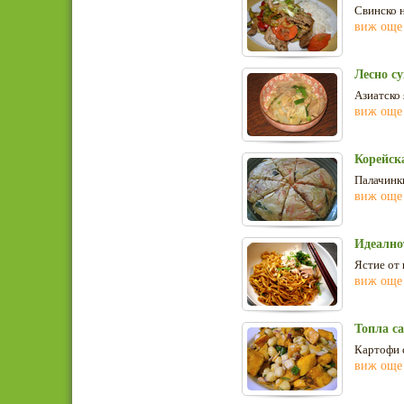
Свинско н
виж още
Лесно су
Азиатско 
виж още
Корейск
Палачинки
виж още
Идеалнот
Ястие от 
виж още
Топла са
Картофи с
виж още