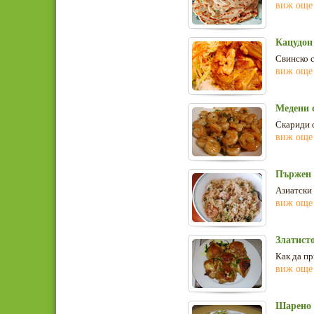
виж още
Кацудон
Свинско с
виж още
Медени с
Скариди с
виж още
Пържен 
Азиатски 
виж още
Златист
Как да п
виж още
Шарено 