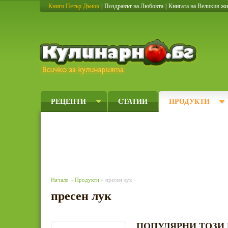
Книги Петър Дънов
|
Поздравът на Любовта
|
Книгата на Великия ж
Кулинарно
РЕЦЕПТИ
СТАТИИ
ПРОДУКТИ
Начало
»
Продукти
» пресен лук
пресен лук
ПОПУЛЯРНИ ТОЗИ