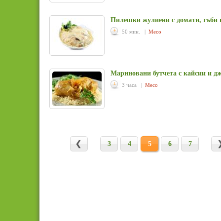
Пилешки жулиени с домати, гъби
50 мин. |
Месо
Мариновани бутчета с кайсии и 
3 часа |
Месо
3
4
5
6
7