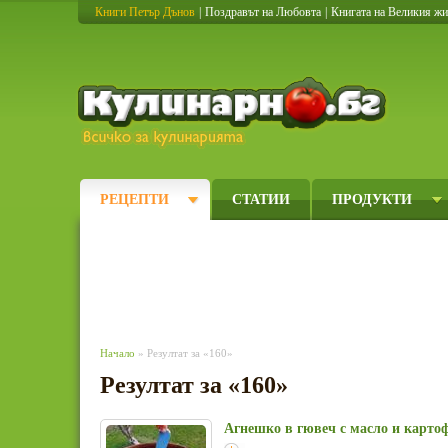
Книги Петър Дънов
|
Поздравът на Любовта
|
Книгата на Великия ж
Кулинарно
РЕЦЕПТИ
СТАТИИ
ПРОДУКТИ
Начало
» Резултат за «160»
Резултат за «160»
Агнешко в гювеч с масло и карто