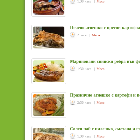
1:30 часа |
Месо
Печено агнешко с пресни картофк
2 часа |
Месо
Мариновани свински ребра във ф
1:30 часа |
Месо
Празнично агнешко с картофи и 
2:30 часа |
Месо
Солен пай с пилешко, сметана и г
1:30 часа |
Месо