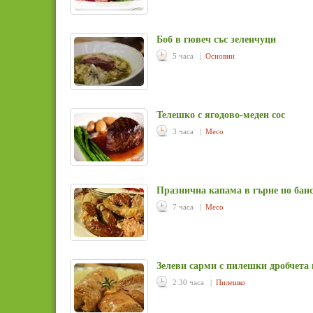
Боб в гювеч със зеленчуци
5 часа |
Основни
Телешко с ягодово-меден сос
3 часа |
Месо
Празнична капама в гърне по бан
7 часа |
Месо
Зелеви сарми с пилешки дробчета 
2:30 часа |
Пилешко