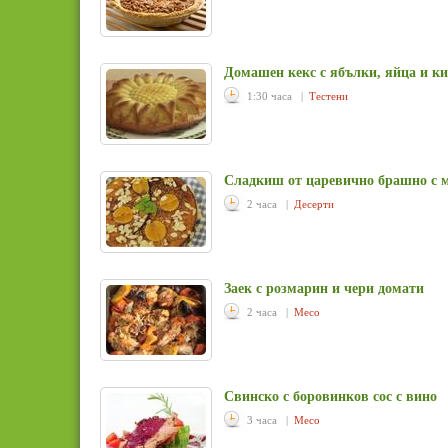
Домашен кекс с ябълки, яйца и к
1:30 часа |
Тестени
Сладкиш от царевично брашно с 
2 часа |
Десерти
Заек с розмарин и чери домати
2 часа |
Месо
Свинско с боровинков сос с вино
3 часа |
Месо