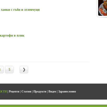
хапки с гъби и зеленчуци
 картофи в плик
4
5
АКТИ
|
Рецепти
|
Статии
|
Продукти
|
Видео
|
Здравословно