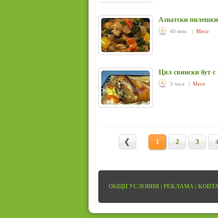
Азиатски пилешки 
40 мин. |
Месо
Цял свински бут с
3 часа |
Месо
1
2
3
ОБЩИ УСЛОВИЯ
|
РЕКЛАМА
|
КОНТ