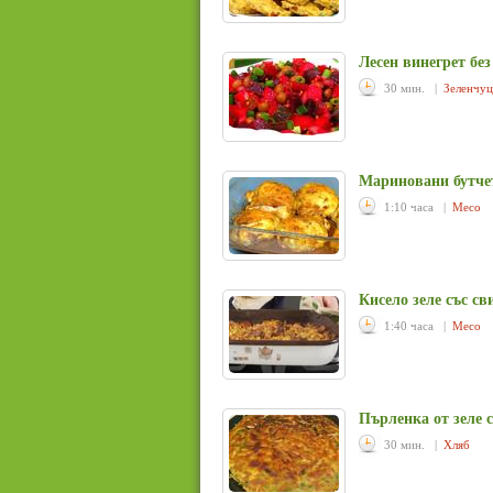
Лесен винегрет без
30 мин. |
Зеленчу
Мариновани бутчет
1:10 часа |
Месо
Кисело зеле със с
1:40 часа |
Месо
Пърленка от зеле с
30 мин. |
Хляб