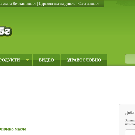
игата на Великия живот
|
Царският път на душата
|
Сила и живот
Кулинарно.бг
РОДУКТИ
ВИДЕО
ЗДРАВОСЛОВНО
Доба
Запиши
най-по
рчичено масло