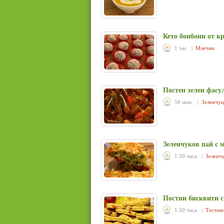
Кето бонбони от к
1 час |
Млечни
Постен зелен фасул
50 мин. |
Зеленчу
Зеленчуков пай с 
1:50 часа |
Зеленч
Постни бисквити с
1:30 часа |
Тестен