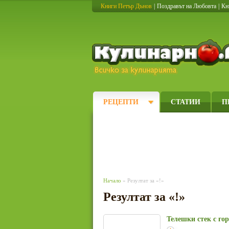
Книги Петър Дънов
|
Поздравът на Любовта
|
Кн
РЕЦЕПТИ
СТАТИИ
П
Начало
» Резултат за «!»
Резултат за «!»
Телешки стек с го