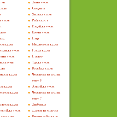
тки
Лятна кухня
рация
Сандвичи
и
Японска кухня
а кухня
Риба сьомга
и
Индийска кухня
лден
Есенна кухня
ешко
Пица
ска кухня
Мексиканска кухня
иканска кухня
Гръцка кухня
етна кухня
Пуешко
нска кухня
Турска кухня
ешко
Корейска кухня
андска кухня
Черешката на тортата -
сезон 8
ка кухня
Английска кухня
канска кухня
Черешката на тортата -
сезон 7
пинска кухня
Диабетици
незийска кухня
хранене на животни
рска кухня
Виното на България