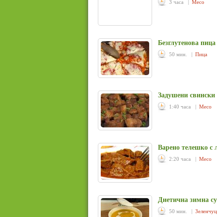
3 часа |
Месо
Безглутенова пица
50 мин. |
Пица
Задушени свински 
1:40 часа |
Месо
Варено телешко с 
2:20 часа |
Месо
Диетична зимна су
50 мин. |
Зеленчу