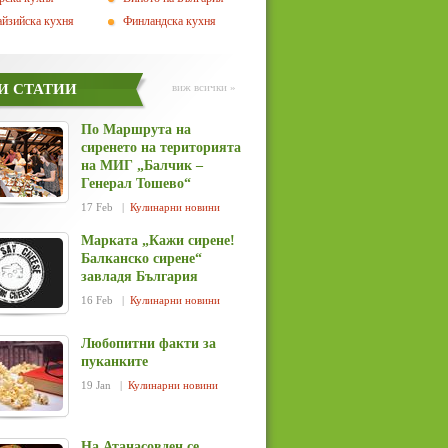
йзийска кухня
Финландска кухня
И СТАТИИ
виж всички »
По Маршрута на
сиренето на територията
на МИГ „Балчик –
Генерал Тошево“
17 Feb |
Кулинарни новини
Марката „Кажи сирене!
Балканско сирене“
завладя България
16 Feb |
Кулинарни новини
Любопитни факти за
пуканките
19 Jan |
Кулинарни новини
На Атанасовден се