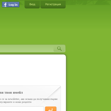
Вход
Регистрация
ви твоя имейл
 се за newsletter, ако искаш да получаваш първи
пулярните и нови рецепти