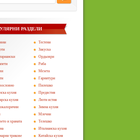
УЛЯРНИ РАЗДЕЛИ
овни
Тестени
рти
Закуска
тариански
Ордьоври
апети
Риба
ми
Мезета
ти
Гарнитури
вословно
Пилешко
нска кухня
Предястия
арска кухня
Люти ястия
окалорични
Зимна кухня
и
Млечни
вето и храната
Телешко
на
Италианска кухня
нарни трикове
Китайска кухня