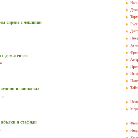
Напи
Деко
Торт
рем сирене с лешници
Руск
Диет
Нику
Агн
Френ
 с доматен сос
Амер
ци
Прол
Испа
Пат
Тайл
маслини и кашкавал
уци
Немс
Маро
 ябълки и стафиди
Фили
и
Индо
Унга