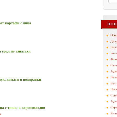
 от картофи с яйца
ПОП
Осн
Десе
Вегe
гърди по азиатски
Бон 
Фил
Сала
Здра
Вега
лук, домати и подправки
Бълг
Ниск
Суп
Здра
Сире
па с тиква и кореноплодни
Кули
ци