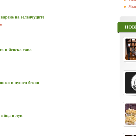
Мала
 варене на зеленчуците
ци
НОВ
а в йенска тава
винско и пушен бекон
 яйца и лук