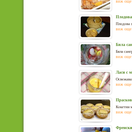
виж още
Плодова 
Плодова з
виж още
Бяла са
Бяла санг
виж още
Ласи с м
Освежаващ
виж още
Прасков
Кокетни м
виж още
Френски