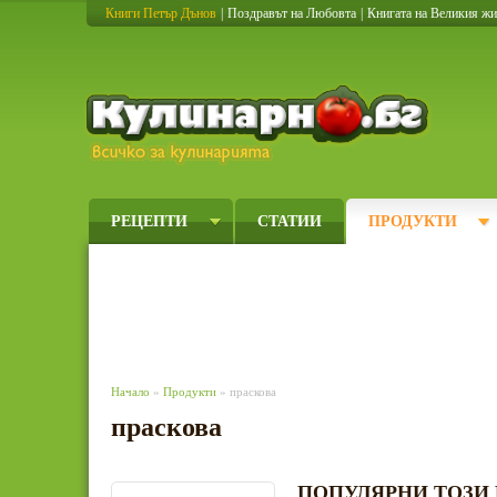
Книги Петър Дънов
|
Поздравът на Любовта
|
Книгата на Великия ж
Кулинарно
РЕЦЕПТИ
СТАТИИ
ПРОДУКТИ
Начало
»
Продукти
» праскова
праскова
ПОПУЛЯРНИ ТОЗИ