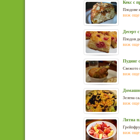
Кекс с п
Плодове и
виж още
Десерт 
Плодов де
виж още
Пудинг 
Свежото в
виж още
Домашно
Зелена са
виж още
Лятна п
Грейпфрут
виж още