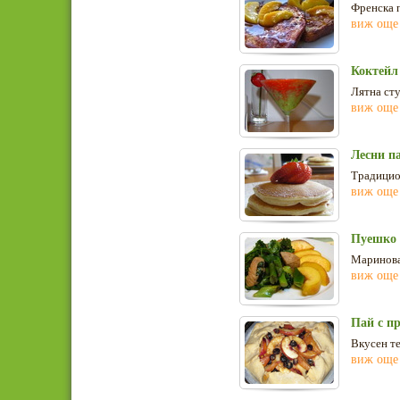
Френска п
виж още
Коктейл
Лятна сту
виж още
Лесни п
Традицио
виж още
Пуешко 
Маринова
виж още
Пай с п
Вкусен те
виж още