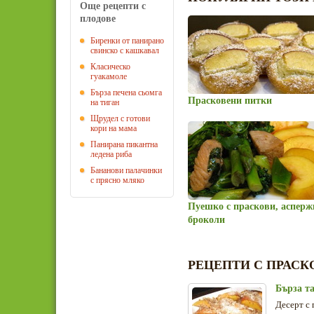
Още рецепти с
плодове
Биренки от панирано
свинско с кашкавал
Класическо
гуакамоле
Бърза печена сьомга
Прасковени питки
на тиган
Щрудел с готови
кори на мама
Панирана пикантна
ледена риба
Бананови палачинки
с прясно мляко
Пуешко с праскови, асперж
броколи
РЕЦЕПТИ С ПРАСК
Бърза т
Десерт с 