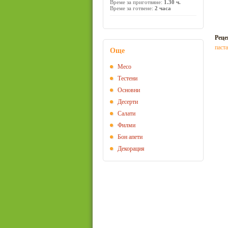
Време за приготвяне:
1.30 ч.
Време за готвене:
2 часа
Реце
паста
Още
Месо
Тестени
Основни
Десерти
Салати
Филми
Бон апети
Декорация