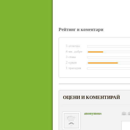
Рейтинг и коментари
5 отлична
4 мн. добре
3 става
2 едвам
1 трагедия
ОЦЕНИ И КОМЕНТИРАЙ
anonymous