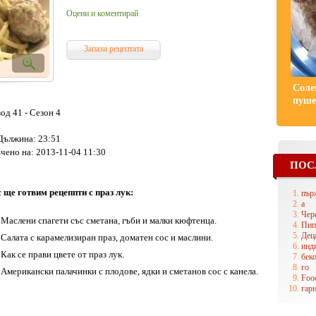
Оцени и коментирай
Запази рецептата
Соле
пуше
од 41 - Сезон 4
Дължина: 23:51
чено на: 2013-11-04 11:30
ПОС
 ще готвим рецеппти с праз лук:
пър
a
Чер
Маслени спагети със сметана, гъби и малки кюфтенца.
Пип
Дец
Салата с карамелизиран праз, доматен сос и маслини.
инд
Как се прави цвете от праз лук.
бек
го
Американски палачинки с плодове, ядки и сметанов сос с канела.
Foo
гар