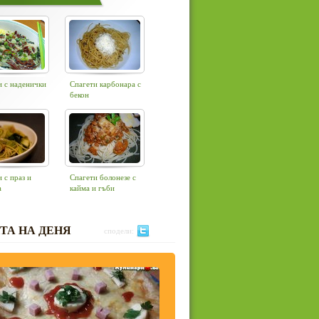
и с наденички
Спагети карбонара с
бекон
 с праз и
Спагети болонезе с
а
кайма и гъби
ТА НА ДЕНЯ
сподели: