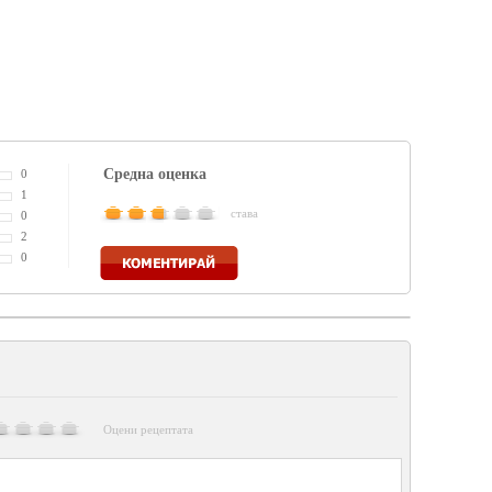
Средна оценка
0
1
става
0
2
Коментирай
0
Оцени рецептата