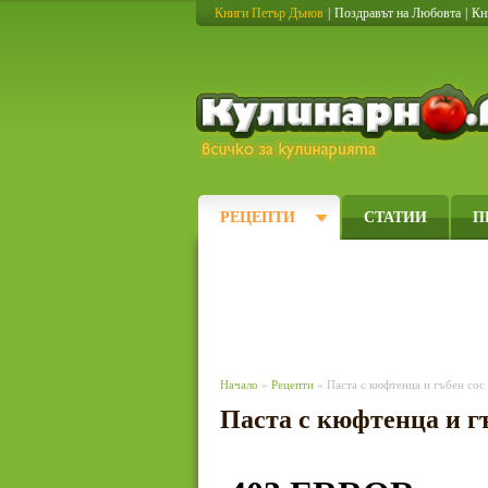
Книги Петър Дънов
|
Поздравът на Любовта
|
Кн
РЕЦЕПТИ
СТАТИИ
П
Начало
»
Рецепти
» Паста с кюфтенца и гъбен сос
Паста с кюфтенца и гъ