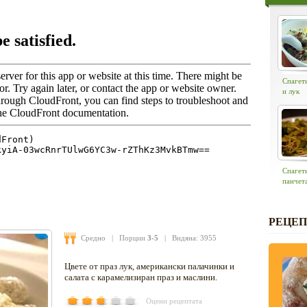
Спагет
и лук
Спагети
панчет
РЕЦЕП
Средно
| Порции
3-5
| Видяна: 3955
Цвете от праз лук, американски палачинки и
салата с карамелизиран праз и маслини.
Оцени рецептата