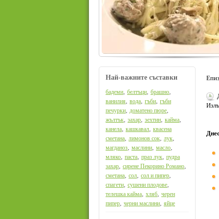
Най-важните съставки
Епиз
,
,
,
бадеми
белтъци
брашно
,
,
,
ванилия
вода
гъби
гъби
Излъ
,
,
печурки
доматено пюре
,
,
,
,
жълтък
захар
зехтин
кайма
,
,
канела
кашкавал
квасена
Днес
,
,
,
сметана
лимонов сок
лук
,
,
,
магданоз
маслини
масло
,
,
,
мляко
паста
праз лук
пудра
,
,
захар
сирене Пекорино Романо
,
,
,
сметана
сол
сол и пипер
,
,
спагети
сушени плодове
,
,
телешка кайма
хляб
черен
,
,
пипер
черни маслини
яйце