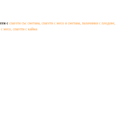
пти с
спагети със сметана
,
спагети с месо и сметана
,
палачинки с плодове
,
 с месо
,
спагети с кайма