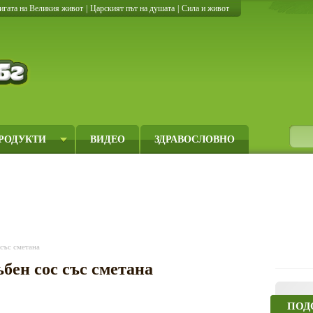
игата на Великия живот
|
Царският път на душата
|
Сила и живот
Кулинарно.бг
РОДУКТИ
ВИДЕО
ЗДРАВОСЛОВНО
 със сметана
бен сос със сметана
ПОД