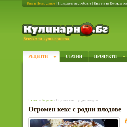
Книги Петър Дънов
|
Поздравът на Любовта
|
Книгата на Великия ж
Кулинарно
РЕЦЕПТИ
СТАТИИ
ПРОДУКТИ
Начало
»
Рецепти
» Огромен кекс с родни плодове
Огромен кекс с родни плодове