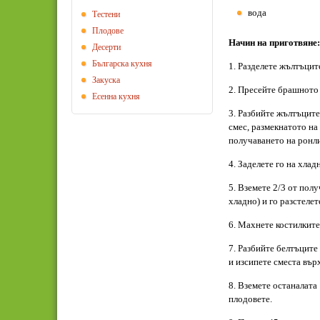
вода
Тестени
Плодове
Начин на приготвяне:
Десерти
Българска кухня
1. Разделете жълтъцит
Закуска
2. Пресейте брашното 
Есенна кухня
3. Разбийте жълтъците 
смес, размекнатото на
получаването на ронли
4. Заделете го на хлад
5. Вземете 2/3 от полу
хладно) и го разстелет
6. Махнете костилките
7. Разбийте белтъците 
и изсипете сместа вър
8. Вземете останалата
плодовете.