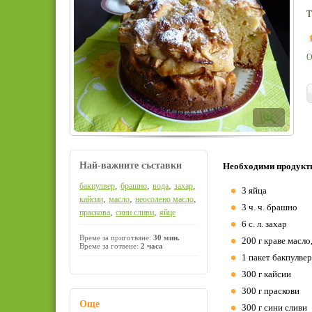
Т
О
Най-важните съставки
Необходими продукт
,
,
,
,
бакпулвер
брашно
вода
захар
3 яйца
,
,
,
кайсии
масло
неосолено масло
3 ч. ч. брашно
,
,
праскова
сини сливи
яйце
6 с. л. захар
Време за приготвяне:
30 мин.
200 г краве масло
Време за готвене:
2 часа
1 пакет бакпулвер
300 г кайсии
300 г праскови
Още
300 г сини сливи