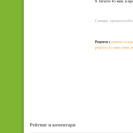
9. Печете 45 мин. в п
Снимка: opensourcefo
Рецепти с
рецепта за кек
рецепта със сини сливи
,
к
Рейтинг и коментари