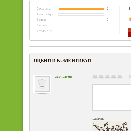
С
5 отлична
2
4 мн. добре
0
3 става
0
2 едвам
0
1 трагедия
0
ОЦЕНИ И КОМЕНТИРАЙ
anonymous
О
Капча: