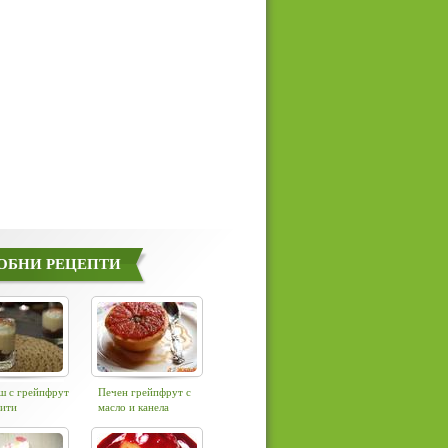
ОБНИ РЕЦЕПТИ
ш с грейпфрут
Печен грейпфрут с
вити
масло и канела