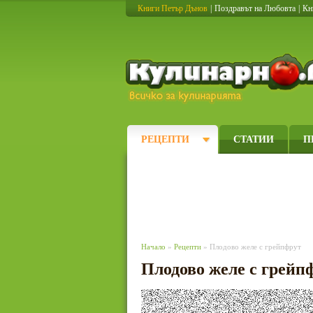
Книги Петър Дънов
|
Поздравът на Любовта
|
Кн
РЕЦЕПТИ
СТАТИИ
П
Начало
»
Рецепти
» Плодово желе с грейпфрут
Плодово желе с грейп