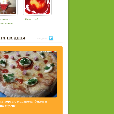
о желе с
Желе с чай
я и сметана
ТА НА ДЕНЯ
сподели:
на торта с моцарела, бекон и
но сирене