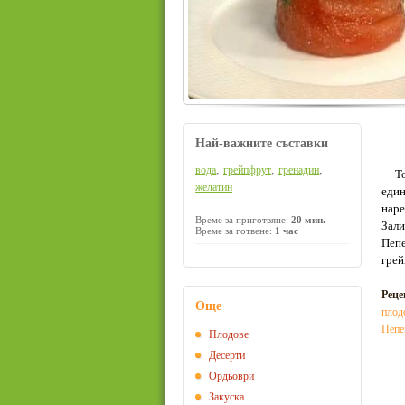
Най-важните съставки
,
,
,
вода
грейпфрут
гренадин
Толк
желатин
един
наре
Време за приготвяне:
20 мин.
Зали
Време за готвене:
1 час
Пепе
грей
Реце
Още
плод
Пепе
Плодове
Десерти
Ордьоври
Закуска