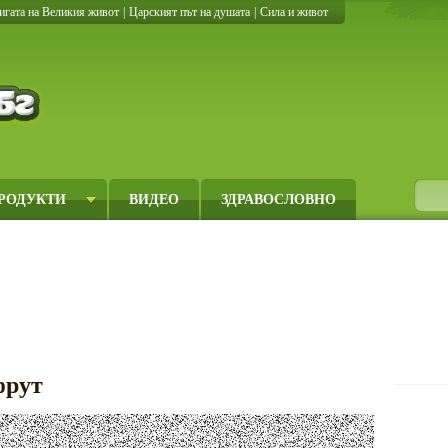
игата на Великия живот
|
Царският път на душата
|
Сила и живот
Кулинарно.бг
РОДУКТИ
ВИДЕО
ЗДРАВОСЛОВНО
фрут