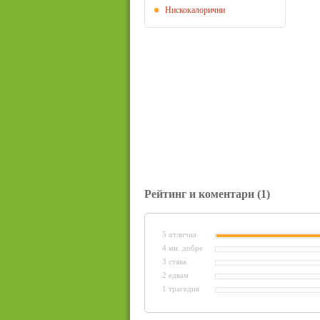
Нискокалорични
Рейтинг и коментари
(1)
5 отлична
4 мн. добре
3 става
2 едвам
1 трагедия