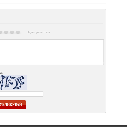
Оцени рецептата
а:
УБЛИКУВАЙ