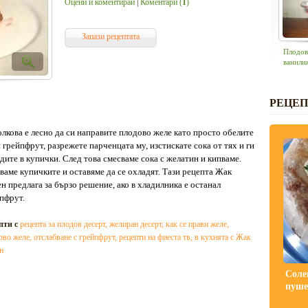
Оцени и коментирай
|
Коментари (
1
)
Запази рецептата
Плодов
ванили
РЕЦЕП
ова е лесно да си направите плодово желе като просто обелите
 грейпфрут, разрежете парченцата му, изстискате сока от тях и ги
дите в купички. След това смесваме сока с желатин и кипваме.
ваме купичките и оставяме да се охладят. Тази рецепта Жак
н предлага за бързо решение, ако в хладилника е останал
пфрут.
пти с
рецепта за плодов десерт
,
желиран десерт
,
как се прави желе
,
ово желе
,
отслабване с грейпфрут
,
рецепти на фиеста тв
,
в кухнята с Жак
н
Соле
пуше