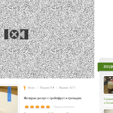
ПОД
Лесно
| Порции
3-4
| Видяна: 4271
Желиран десерт с грейпфрут и гренадин.
Сладки
и биск
Оцени рецептата